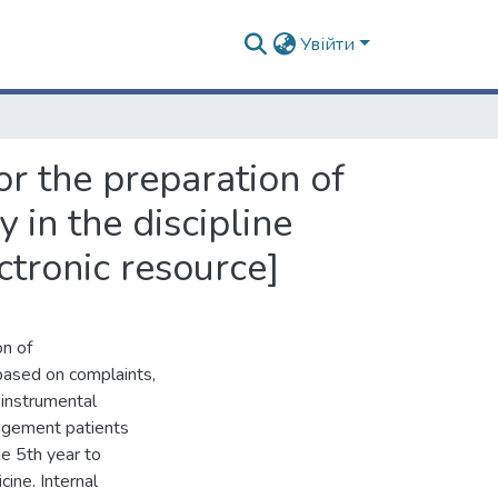
Увійти
r the preparation of
 in the discipline
ctronic resource]
on of
 based on complaints,
-instrumental
agement patients
he 5th year to
cine. Internal