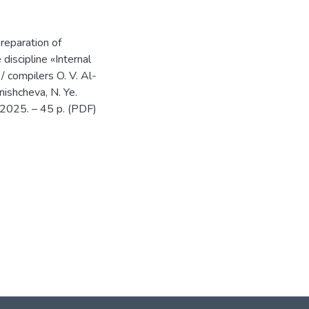
reparation of
 discipline «Internal
/ compilers O. V. Al-
nishcheva, N. Ye.
y, 2025. – 45 p. (PDF)