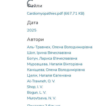
Вантажиться...
Файли
Cardiomyopathies.pdf
(667,71 KB)
Дата
2025
Автори
Аль-Травнех, Олена Володимирівна
Шоп, Ірина Вячеславівна
Богун, Лариса В’ячеславівна
Муровцева, Наталія Вікторівна
Каніщева, Олена Володимірівна
Целік, Наталія Євгенівна
Al-Trawneh, O. V.
Shop, I. V.
Bogun, L. V.
Murovtseva, N. V.
Показати 2 більше