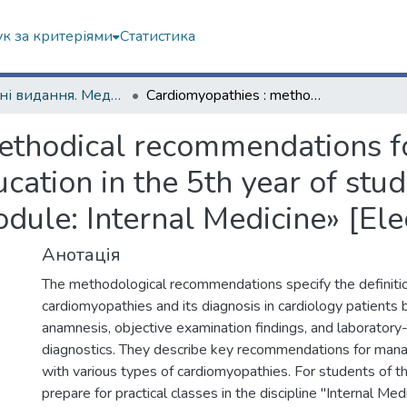
к за критеріями
Статистика
Навчальні видання. Медичний факультет
Cardiomyopathies : methodical recommendations for the preparation of students of higher education in the 5th year of study in the discipline «Internal Medicine. Module: Internal Medicine» [Electronic resource]
ethodical recommendations fo
cation in the 5th year of study
odule: Internal Medicine» [Ele
Анотація
The methodological recommendations specify the definiti
cardiomyopathies and its diagnosis in cardiology patients
anamnesis, objective examination findings, and laboratory
diagnostics. They describe key recommendations for man
with various types of cardiomyopathies. For students of t
prepare for practical classes in the discipline "Internal Medi