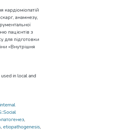
я кардіоміопатій
 скарг, анамнезу,
трументальної
ню пацієнтів з
су для підготовки
іни «Внутрішня
 used in local and
internal
:Social
опатогенез
,
s
,
etiopathogenesis
,