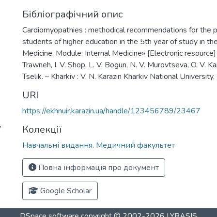
Бібліографічний опис
Cardiomyopathies : methodical recommendations for the p
students of higher education in the 5th year of study in the
Medicine. Module: Internal Medicine» [Electronic resource] 
Trawneh, I. V. Shop, L. V. Bogun, N. V. Murovtseva, O. V. Ka
Tselik. – Kharkiv : V. N. Karazin Kharkiv National Universit
URI
https://ekhnuir.karazin.ua/handle/123456789/23467
y
Колекції
Навчальні видання. Медичний факультет
Повна інформація про документ
Google Scholar
DSpace software
copyright © 2002-2026
LYRASIS