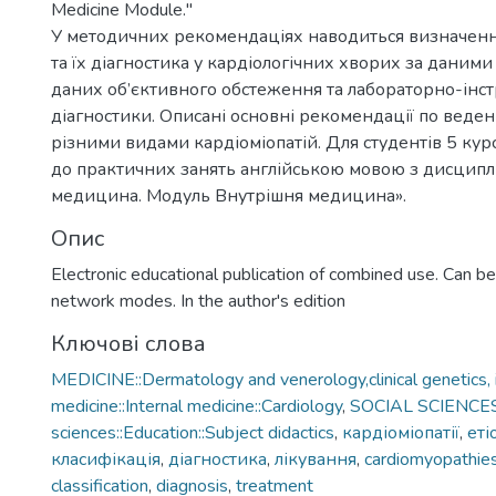
Medicine Module."
У методичних рекомендаціях наводиться визначенн
та їх діагностика у кардіологічних хворих за даними
даних об’єктивного обстеження та лабораторно-інс
діагностики. Описані основні рекомендації по веден
різними видами кардіоміопатій. Для студентів 5 кур
до практичних занять англійською мовою з дисципл
медицина. Модуль Внутрішня медицина».
Опис
Electronic educational publication of combined use. Can be
network modes. In the author's edition
Ключові слова
MEDICINE::Dermatology and venerology,clinical genetics, 
medicine::Internal medicine::Cardiology
,
SOCIAL SCIENCES:
sciences::Education::Subject didactics
,
кардіоміопатії
,
еті
класифікація
,
діагностика
,
лікування
,
cardiomyopathie
classification
,
diagnosis
,
treatment