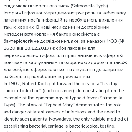
епідеміології черевного тифу (Salmonella Тyphi).
Історія «Тифозної Мері» демонструє роль та небезпеку
латентних носіїв інфекцій та необхідність виявлення
таких хворих. В наші часи єдиним достовірним
методом встановлення бактеріоносійства є
бактеріологічне дослідження, яке, за наказом МОЗ (№
1620 від 18.12.2017) є обов’язковим для
перехворівших тифом, для працівників всіх сфер, які
пов’язані з харчуванням та охороною здоров’я, а також
для осіб, що оформлюються на лікування до закритих
закладів з цілодобовим перебуванням.
In 1902, Robert Koch put forward the idea of a "healthy
carrier of infection" (bacteriocarrier), demonstrating it on the
example of the epidemiology of typhoid fever (Salmonella
Typhi). The story of "Typhoid Mary" demonstrates the role
and danger of latent carriers of infections and the need to
identify such patients. Nowadays, the only reliable method of
establishing bacterial carriage is bacteriological testing,