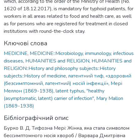
which, according to the order of the Ministry of Health (No.
1620 of 18.12.2017), is mandatory for typhoid patients, for
workers in all areas related to food and health care, as well
as for persons who are registered for treatment in closed
institutions with round-the-clock stay.
Ключові слова
MEDICINE
,
MEDICINE::Microbiology, immunology, infectious
diseases
,
HUMANITIES and RELIGION
,
HUMANITIES and
RELIGION::History and philosophy subjects::History
subjects::History of medicine
,
латентний тиф
,
«здоровий
(безсимптомний, латентний) носій інфекції»
,
Мері
Меллон (1869-1938)
,
latent typhus
,
"healthy
(asymptomatic, latent) carrier of infection"
,
Mary Mallon
(1869-1938)
Бібліографічний опис
Бурко В. Д. Тифозна Мері: Жінка, яка стала символом
бессимптомного носія хвороб / Варвара Дмитрівна