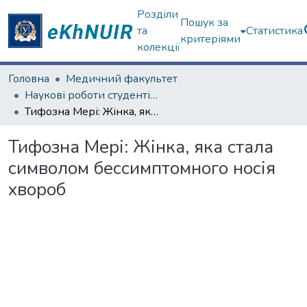
Розділи
Пошук за
та
Статистика
критеріями
колекції
Головна
Медичний факультет
Наукові роботи студентів та аспірантів. Медичний факультет
Тифозна Мері: Жінка, яка стала символом бессимптомного носія хвороб
Тифозна Мері: Жінка, яка стала
символом бессимптомного носія
хвороб