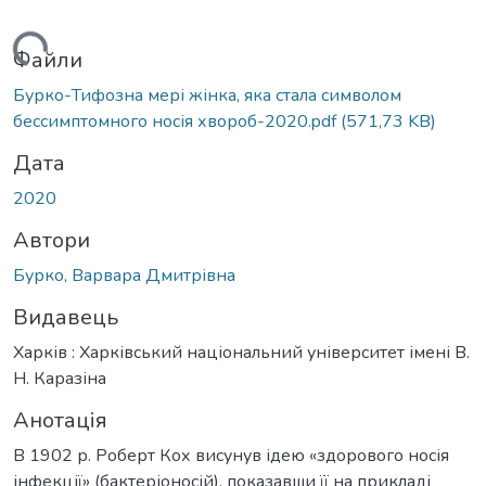
ться...
Файли
Бурко-Тифозна мері жінка, яка стала символом
бессимптомного носія хвороб-2020.pdf
(571,73 KB)
Дата
2020
Автори
Бурко, Варвара Дмитрівна
Видавець
Харків : Харківський національний університет імені В.
Н. Каразіна
Анотація
В 1902 р. Роберт Кох висунув ідею «здорового носія
інфекції» (бактеріоносій), показавши її на прикладі