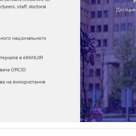
cturers, staff, doctoral
Дослідже
ького національного
теріалів в eKhNUIR
вача ORCID
ва на використання