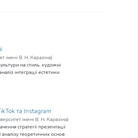
ї
т імені В. Н. Каразіна
)
ультури на стиль, художні
наліз інтеграції естетики
ються елементи кіберпанкової
ть кіберпанкову естетику в
ikTok та Instagram
лірних та стилістичних
верситет імені В. Н. Каразіна
)
дів кіберпанку), порівняльний
чення стратегії презентації
і аналізу теоретичних основ