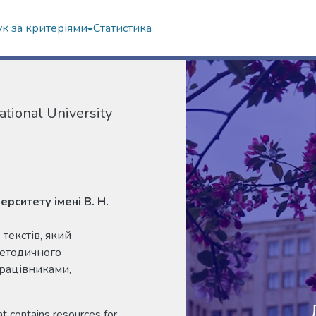
к за критеріями
Статистика
ational University
рситету імені В. Н.
текстів, який
методичного
працівниками,
t contains resources for