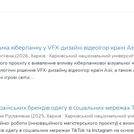
ика кіберпанку у VFX-дизайні відеоігор країн Азі
гіївна
(
2026
,
Харків : Харківський національний університе
го проєкту є виявлення впливу кіберпанкової візуальної к
огічні рішення VFX-дизайну відеоігор країн Азії, а також а
і ігрові світи.
 — відеоігри країн Азії, у візуальній мові яких простежу
ня — VFX-рішення та дизайнерські підходи, що візуалізую
раїнських брендів одягу в соціальних мережах T
: візуальний аналіз (для ідентифікації композиційних, ко
на Русланівна
(
2025
,
Харків : Харківський національний уні
міотичний аналіз (для виявлення символів та візуальних ко
ної роботи (інноваційного магістерського проєкту) є визна
ення VFX-елементів у різних іграх).
в одягу в соціальних мережах TikTok та Instagram на основ