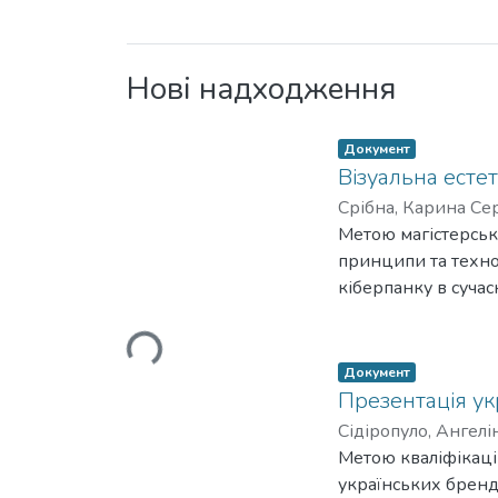
Нові надходження
Тип елементу:
,
Документ
Візуальна естет
Срібна, Карина Сер
Метою магістерсько
принципи та технол
Вантажиться...
кіберпанку в сучасн
Об’єкт дослідження
естетики.
Предмет досліджен
Тип елементу:
,
Документ
цих іграх.
Презентація ук
Методи дослідження
Сідіропуло, Ангелі
характеристик), се
Метою кваліфікацій
метод (для зіставл
українських бренді