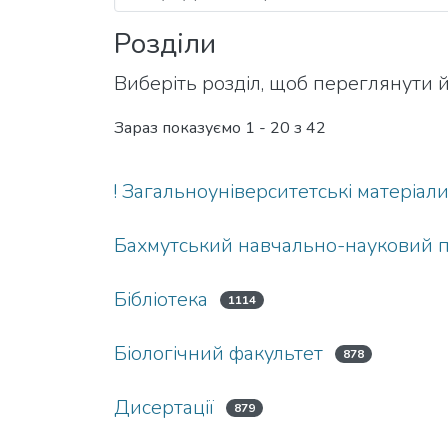
Розділи
Виберіть розділ, щоб переглянути й
Зараз показуємо
1 - 20 з 42
! Загальноуніверситетські матеріал
Бахмутський навчально-науковий п
Бібліотека
1114
Біологічний факультет
878
Дисертації
879