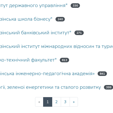
итут державного управління"
330
зінська школа бізнесу"
240
інський банківський інститут"
271
інський інститут міжнародних відносин та тури
ко-технічний факультет"
613
їнська інженерно-педагогічна академія»
841
ії, зеленої енергетики та сталого розвитку
399
«
1
2
3
»