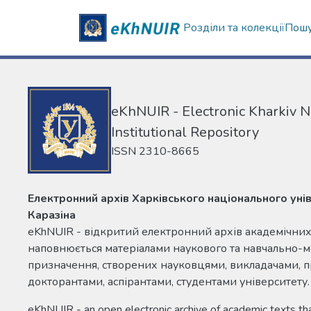
Розділи та колекції
Пошу
eKhNUIR - Electronic Kharkiv N
Institutional Repository
ISSN 2310-8665
Електронний архів Харківського національного уніве
Каразіна
eKhNUIR - відкритий електронний архів академічних 
наповнюється матеріалами наукового та навчально-
призначення, створених науковцями, викладачами, 
докторантами, аспірантами, студентами університету.
eKhNUIR - an open electronic archive of academic texts tha