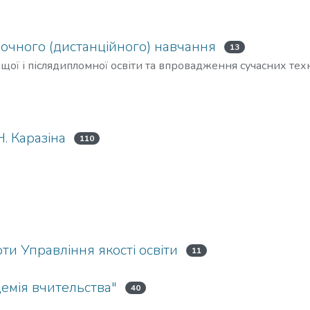
заочного (дистанційного) навчання
13
вищої і післядипломної освіти та впровадження сучасних тех
Н. Каразіна
110
и Управління якості освіти
11
емія вчительства"
40