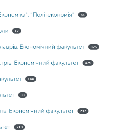
Економіка", "Політекономія"
64
коли
17
алаврів. Економічний факультет
325
стрів. Економічний факультет
479
акультет
166
льтет
33
нтів. Економічний факультет
237
ьтет
218