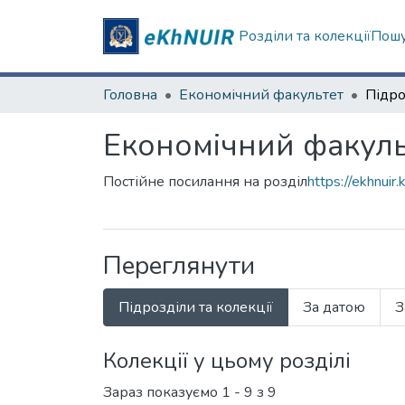
Розділи та колекції
Пошу
Головна
Економічний факультет
Підро
Економічний факуль
Постійне посилання на розділ
https://ekhnui
Переглянути
Підрозділи та колекції
За датою
З
Колекції у цьому розділі
Зараз показуємо
1 - 9 з 9