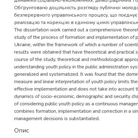
динаміки соціально-економічних, демографічних і б
Обґрунтовано доцільність розгляду публічної молоді
безперервного управлінського процесу, що поєдну
реалізацію та корекцію в єдиному циклі управлінсь
The dissertation work carried out a comprehensive theoret
study of the process of formation and implementation of pu
Ukraine, within the framework of which a number of scienti
results were obtained that have theoretical and practical si
course of the study, theoretical and methodological appro
understanding youth policy in the public administration s
generalized and systematized. It was found that the domi
measure and linear interpretation of youth policy limits the 
effective implementation and does not take into account 
dynamics of socio-economic, demographic and security chan
of considering public youth policy as a continuous manag
combines formation, implementation and correction in a sin
management decisions is substantiated.
Опис