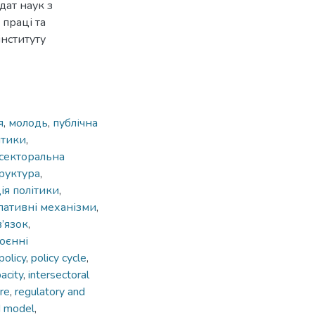
дат наук з
праці та
інституту
я
,
молодь
,
публічна
ітики
,
секторальна
руктура
,
ія політики
,
пативні механізми
,
’язок
,
воєнні
policy
,
policy cycle
,
pacity
,
intersectoral
ure
,
regulatory and
d model
,