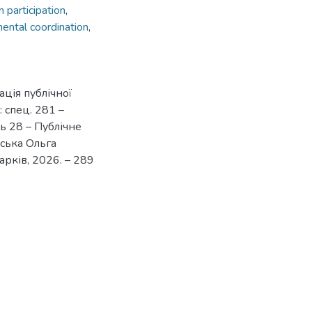
h participation
,
ental coordination
,
ація публічної
: спец. 281 –
нь 28 – Публічне
вська Ольга
Харків, 2026. – 289