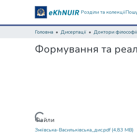
Розділи та колекції
Пошу
Головна
Дисертації
Доктори філософі
Формування та реалі
Вантажиться...
Файли
Зміївська-Васильківська_дис.pdf
(4,83 MB)