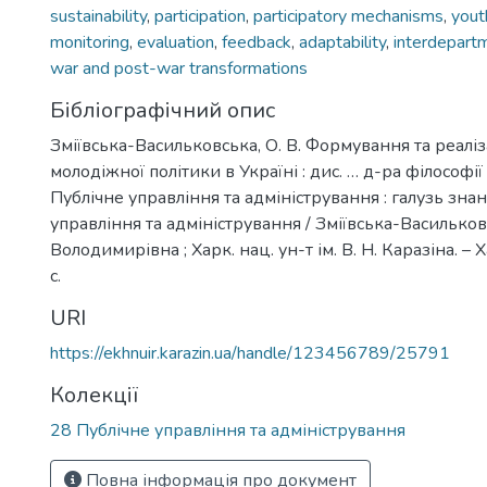
sustainability
,
participation
,
participatory mechanisms
,
yout
monitoring
,
evaluation
,
feedback
,
adaptability
,
interdepartm
war and post-war transformations
Бібліографічний опис
Зміївська-Васильковська, О. В. Формування та реаліз
молодіжної політики в Україні : дис. … д-ра філософії 
Публічне управління та адміністрування : галузь зна
управління та адміністрування / Зміївська-Василько
Володимирівна ; Харк. нац. ун-т ім. В. Н. Каразіна. – 
с.
URI
https://ekhnuir.karazin.ua/handle/123456789/25791
Колекції
28 Публічне управління та адміністрування
Повна інформація про документ