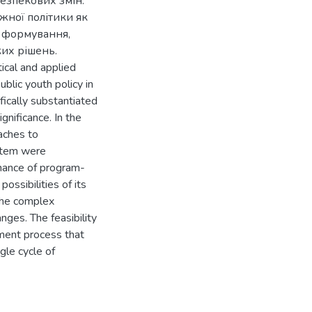
езпекових змін.
жної політики як
є формування,
ких рішень.
ical and applied
blic youth policy in
fically substantiated
gnificance. In the
aches to
ystem were
nance of program-
possibilities of its
the complex
ges. The feasibility
ement process that
gle cycle of