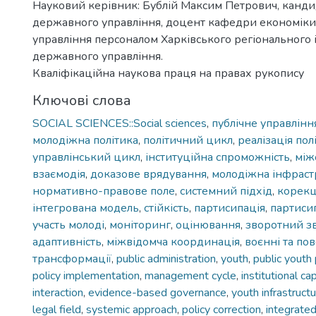
Науковий керівник: Бублій Максим Петрович, канди
державного управління, доцент кафедри економіки 
управління персоналом Харківського регіонального 
державного управління.
Кваліфікаційна наукова праця на правах рукопису
Ключові слова
SOCIAL SCIENCES::Social sciences
,
публічне управлінн
молодіжна політика
,
політичний цикл
,
реалізація пол
управлінський цикл
,
інституційна спроможність
,
між
взаємодія
,
доказове врядування
,
молодіжна інфраст
нормативно-правове поле
,
системний підхід
,
корекц
інтегрована модель
,
стійкість
,
партисипація
,
партиси
участь молоді
,
моніторинг
,
оцінювання
,
зворотний зв
адаптивність
,
міжвідомча координація
,
воєнні та по
трансформації
,
public administration
,
youth
,
public youth 
policy implementation
,
management cycle
,
institutional ca
interaction
,
evidence-based governance
,
youth infrastruct
legal field
,
systemic approach
,
policy correction
,
integrate