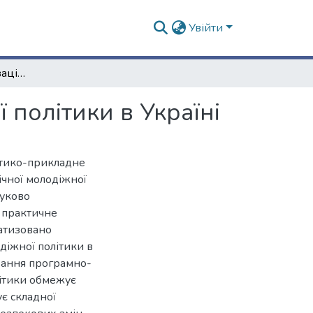
Увійти
Формування та реалізація публічної молодіжної політики в Україні
 політики в Україні
етико-прикладне
ічної молодіжної
ауково
 практичне
матизовано
діжної політики в
ування програмно-
літики обмежує
ує складної