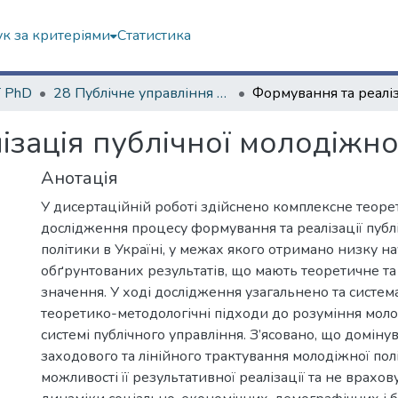
к за критеріями
Статистика
ї PhD
28 Публічне управління та адміністрування
зація публічної молодіжної
Анотація
У дисертаційній роботі здійснено комплексне теор
дослідження процесу формування та реалізації публ
політики в Україні, у межах якого отримано низку н
обґрунтованих результатів, що мають теоретичне та
значення. У ході дослідження узагальнено та систе
теоретико-методологічні підходи до розуміння моло
системі публічного управління. З’ясовано, що домін
заходового та лінійного трактування молодіжної по
можливості її результативної реалізації та не врахов