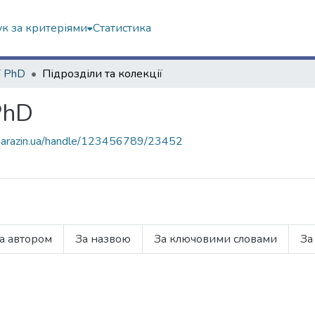
к за критеріями
Статистика
ї PhD
Підрозділи та колекції
PhD
r.karazin.ua/handle/123456789/23452
а автором
За назвою
За ключовими словами
За