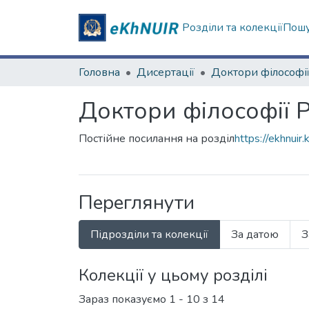
Розділи та колекції
Пошу
Головна
Дисертації
Доктори філософі
Доктори філософії 
Постійне посилання на розділ
https://ekhnui
Переглянути
Підрозділи та колекції
За датою
З
Колекції у цьому розділі
Зараз показуємо
1 - 10 з 14