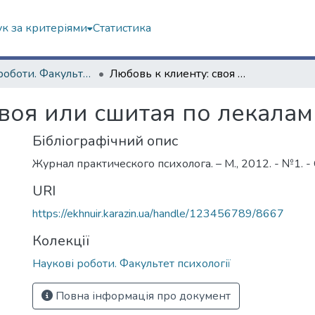
к за критеріями
Статистика
Наукові роботи. Факультет психології
Любовь к клиенту: своя или сшитая по лекалам Роджерса
своя или сшитая по лекала
Бібліографічний опис
Журнал практического психолога. – М., 2012. - №1. - 
URI
https://ekhnuir.karazin.ua/handle/123456789/8667
Колекції
Наукові роботи. Факультет психології
Повна інформація про документ