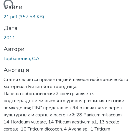
житься...
Файли
21.pdf
(357,58 KB)
Дата
2011
Автори
Горбаненко, С.А.
Анотація
Статья является презентацией палеоэтноботанического
материала Битицкого городища.
Палеоэтноботанический спектр является
подтверждением высокого уровня развития техники
земледелия; ПБС представлен 94 отпечатками зерен
культурных и сорных растений: 28 Panicum miliaceum,
14 Hordeum vulgare, 14 Triticum aestivum s.l., 13 secale
cereale, 10 Triticum diccocon, 4 Avena sp., 1 Triticum