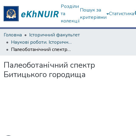
Розділи
Пошук за
та
Статистика
критеріями
колекції
Головна
Історичний факультет
Наукові роботи. Історичний факультет
Палеоботанічний спектр Битицького городища
Палеоботанічний спектр
Битицького городища