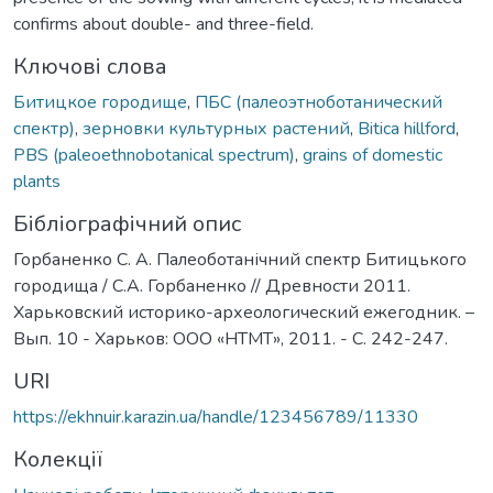
confirms about double- and three-field.
Ключові слова
Битицкое городище
,
ПБС (палеоэтноботанический
спектр)
,
зерновки культурных растений
,
Bitica hillford
,
РBS (paleoethnobotanical spectrum)
,
grains of domestic
plants
Бібліографічний опис
Горбаненко С. А. Палеоботанічний спектр Битицького
городища / С.А. Горбаненко // Древности 2011.
Харьковский историко-археологический ежегодник. –
Вып. 10 - Харьков: ООО «НТМТ», 2011. - C. 242-247.
URI
https://ekhnuir.karazin.ua/handle/123456789/11330
Колекції