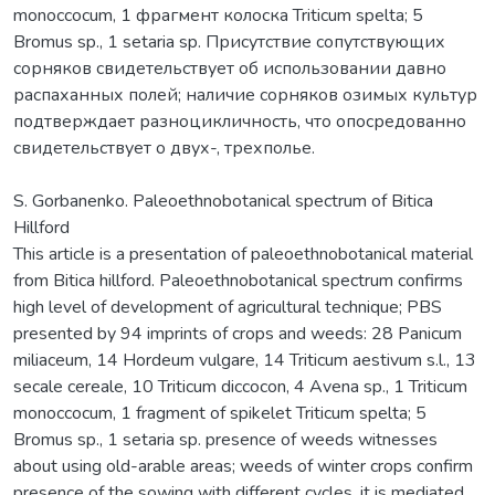
monoccocum, 1 фрагмент колоска Triticum spelta; 5
Bromus sp., 1 setaria sp. Присутствие сопутствующих
сорняков свидетельствует об использовании давно
распаханных полей; наличие сорняков озимых культур
подтверждает разноцикличность, что опосредованно
свидетельствует о двух-, трехполье.
S. Gorbanenko. Paleoethnobotanical spectrum of Bitica
Hillford
This article is a presentation of paleoethnobotanical material
from Bitica hillford. Paleoethnobotanical spectrum confirms
high level of development of agricultural technique; РBS
presented by 94 imprints of crops and weeds: 28 Panicum
miliaceum, 14 Hordeum vulgare, 14 Triticum aestivum s.l., 13
secale cereale, 10 Triticum diccocon, 4 Avena sp., 1 Triticum
monoccocum, 1 fragment of spikelet Triticum spelta; 5
Bromus sp., 1 setaria sp. presence of weeds witnesses
about using old-arable areas; weeds of winter crops confirm
presence of the sowing with different cycles, it is mediated