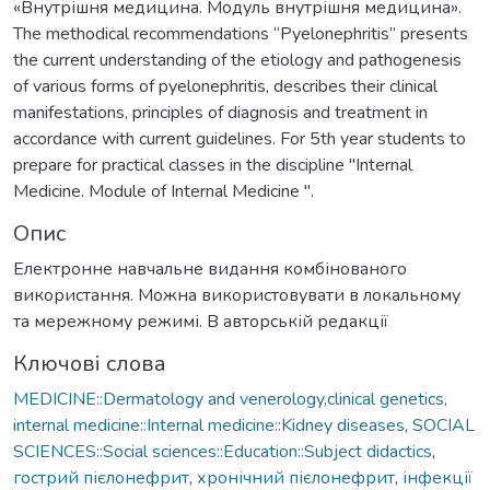
«Внутрішня медицина. Модуль внутрішня медицина».
The methodical recommendations “Pyelonephritis” presents
the current understanding of the etiology and pathogenesis
of various forms of pyelonephritis, describes their clinical
manifestations, principles of diagnosis and treatment in
accordance with current guidelines. For 5th year students to
prepare for practical classes in the discipline "Internal
Medicine. Module of Internal Medicine ".
Опис
Електронне навчальне видання комбінованого
використання. Можна використовувати в локальному
та мережному режимі. В авторській редакції
Ключові слова
MEDICINE::Dermatology and venerology,clinical genetics,
internal medicine::Internal medicine::Kidney diseases
,
SOCIAL
SCIENCES::Social sciences::Education::Subject didactics
,
гострий пієлонефрит
,
хронічний пієлонефрит
,
інфекції