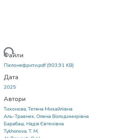
ься...
Файли
Пієлонефрити.pdf
(903,91 KB)
Дата
2025
Автори
Тихонова, Тетяна Михайлівна
Аль-Травнех, Олена Володимирівна
Барабаш, Надія Євгенівна
Tykhonova, T. M.