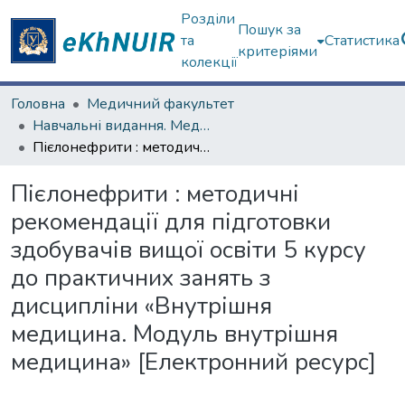
Розділи
Пошук за
та
Статистика
критеріями
колекції
Головна
Медичний факультет
Навчальні видання. Медичний факультет
Пієлонефрити : методичні рекомендації для підготовки здобувачів вищої освіти 5 курсу до практичних занять з дисципліни «Внутрішня медицина. Модуль внутрішня медицина» [Електронний ресурс]
Пієлонефрити : методичні
рекомендації для підготовки
здобувачів вищої освіти 5 курсу
до практичних занять з
дисципліни «Внутрішня
медицина. Модуль внутрішня
медицина» [Електронний ресурс]