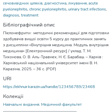
сечовивідних шляхів
,
діагностика
,
лікування
,
acute
pyelonephritis
,
chronic pyelonephritis
,
urinary tract infections
,
diagnosis
,
treatment
Бібліографічний опис
Пієлонефрити : методичні рекомендації для підготовки
здобувачів вищої освіти 5 курсу до практичних занять
з дисципліни «Внутрішня медицина. Модуль внутрішня
медицина» [Електронний ресурс] / уклад. Т. М.
Тихонова, О. В. Аль-Травнех, Н. Є. Барабаш. – Харків :
Харківський національний університет імені В. Н.
Каразіна, 2025. – 36 с. (PDF)
URI
https://ekhnuir.karazin.ua/handle/123456789/23468
Колекції
Навчальні видання. Медичний факультет