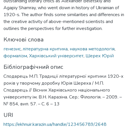
outstanding literary critics as Alexander Beletskiy and
Agapiy Shamray, who went down in history of Ukrainian of
1920-s. The author finds some similarities and differences in
the creative activity of above-mentioned scientists and
outlines the perspectives for further investigation.
Ключові слова
генезис
,
літературна критика
,
наукова методологія
,
формалізм
,
Харківський університет
,
Шерех Юрій
Бібліографічний опис
Сподарець М.П. Традиції літературної критики 1920-х
років у творчому доробку Юрія Шереха / М.П.
Сподарець // Вiсник Харкiвського нацiонального
унiверситету iм. В.Н. Каразiна. Сер.: Філологія. – 2009. –
№ 854, вип. 57. – С. 6 – 13
URI
https://ekhnuir.karazin.ua/handle/123456789/2648