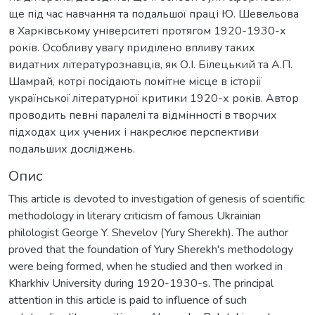
ще під час навчання та подальшої праці Ю. Шевельова
в Харківському університеті протягом 1920-1930-х
років. Особливу увагу приділено впливу таких
видатних літературознавців, як О.І. Білецький та А.П.
Шамрай, котрі посідають помітне місце в історії
української літературної критики 1920-х років. Автор
проводить певні паралелі та відмінності в творчих
підходах цих учених і накреслює перспективи
подальших досліджень.
Опис
This article is devoted to investigation of genesis of scientific
methodology in literary criticism of famous Ukrainian
philologist George Y. Shevelov (Yury Sherekh). The author
proved that the foundation of Yury Sherekh's methodology
were being formed, when he studied and then worked in
Kharkhiv University during 1920-1930-s. The principal
attention in this article is paid to influence of such