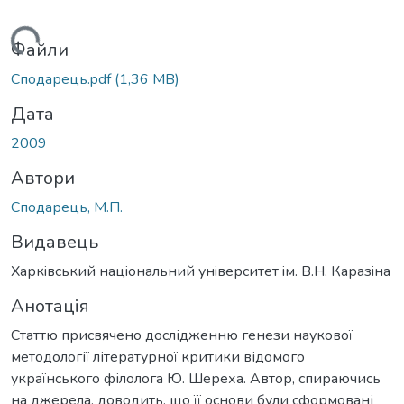
антажиться...
Файли
Сподарець.pdf
(1,36 MB)
Дата
2009
Автори
Сподарець, М.П.
Видавець
Харкiвський нацiональний унiверситет iм. В.Н. Каразiна
Анотація
Статтю присвячено дослідженню генези наукової
методології літературної критики відомого
українського філолога Ю. Шереха. Автор, спираючись
на джерела, доводить, що її основи були сформовані