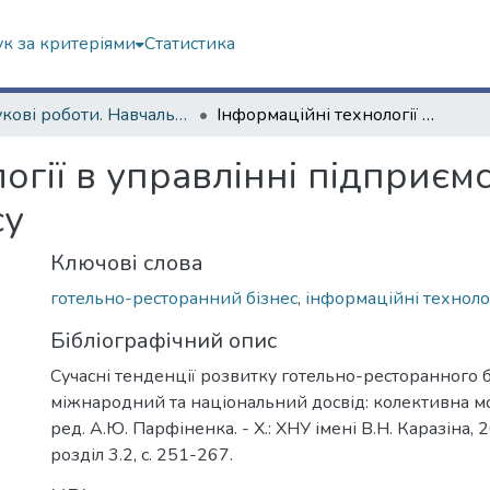
к за критеріями
Статистика
Наукові роботи. Навчально-науковий інститут "Каразінський інститут міжнародних відносин та туристичного бізнесу"
Інформаційні технології в управлінні підприємствами готельно-ресторанного бізнесу
огії в управлінні підприєм
су
Ключові слова
готельно-ресторанний бізнес
,
інформаційні технолог
Бібліографічний опис
Сучасні тенденції розвитку готельно-ресторанного б
міжнародний та національний досвід: колективна мон
ред. А.Ю. Парфіненка. - X.: ХНУ імені В.Н. Каразіна, 20
розділ 3.2, с. 251-267.