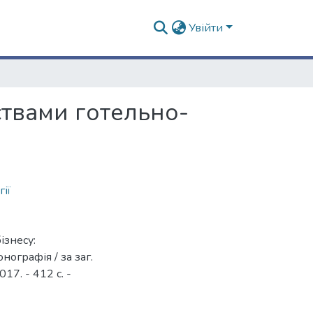
Увійти
ствами готельно-
ії
ізнесу:
ографія / за заг.
17. - 412 с. -