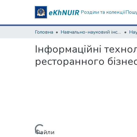
Розділи та колекції
Пошу
Головна
Навчально-науковий інститут "Каразінський інститут міжнародних відносин та туристичного бізнесу"
Інформаційні технол
ресторанного бізне
Файли