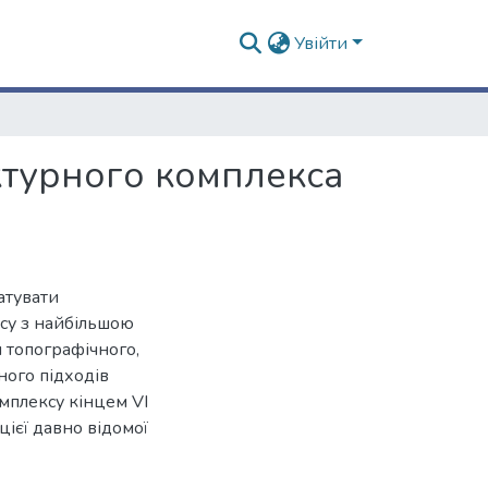
Увійти
ктурного комплекса
атувати
су з найбільшою
я топографічного,
ного підходів
мплексу кінцем VI
цієї давно відомої