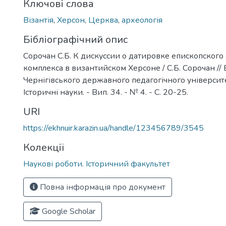
Ключові слова
Візантія
,
Херсон
,
Церква
,
археологія
Бібліографічний опис
Сорочан С.Б. К дискуссии о датировке епископского
комплекса в византийском Херсоне / С.Б. Сорочан // 
Чернігівського державного педагогічного університет
Історичні науки. - Вип. 34. - № 4. - С. 20-25.
URI
https://ekhnuir.karazin.ua/handle/123456789/3545
Колекції
Наукові роботи. Історичний факультет
Повна інформація про документ
Google Scholar