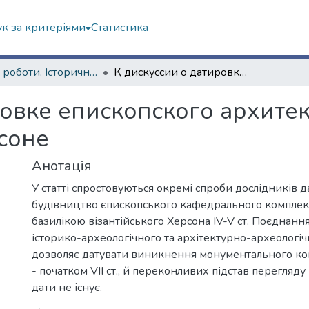
к за критеріями
Статистика
Наукові роботи. Історичний факультет
К дискуссии о датировке епископского архитектурного комплекса в византийском Херсоне
ровке епископского архите
соне
Анотація
У статті спростовуються окремі спроби дослідників д
будівництво єпископського кафедрального комплек
базилікою візантійського Херсона IV-V ст. Поєднанн
історико-археологічного та архітектурно-археологіч
дозволяє датувати виникнення монументального ко
- початком VII ст., й переконливих підстав перегляду 
дати не існує.