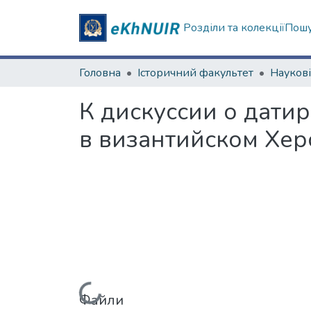
Розділи та колекції
Пошу
Головна
Історичний факультет
К дискуссии о дати
в византийском Хер
Вантажиться...
Файли