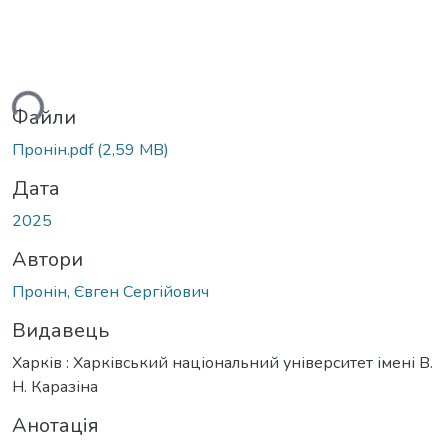
ься...
Файли
Пронін.pdf
(2,59 MB)
Дата
2025
Автори
Пронін, Євген Сергійович
Видавець
Харків : Харківський національний університет імені В.
Н. Каразіна
Анотація