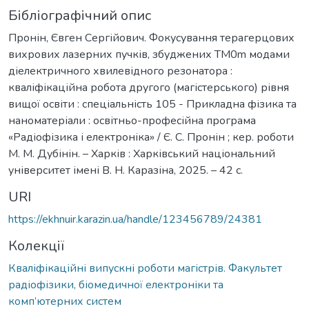
Бібліографічний опис
Пронін, Євген Сергійович. Фокусування терагерцових
вихрових лазерних пучків, збуджених TM0m модами
діелектричного хвилевідного резонатора :
кваліфікаційна робота другого (магістерського) рівня
вищої освіти : спеціальність 105 - Прикладна фізика та
наноматеріали : освітньо-професійна програма
«Радіофізика і електроніка» / Є. С. Пронін ; кер. роботи
М. М. Дубінін. – Харків : Харківський національний
університет імені В. Н. Каразіна, 2025. – 42 с.
URI
https://ekhnuir.karazin.ua/handle/123456789/24381
Колекції
Кваліфікаційні випускні роботи магістрів. Факультет
радіофізики, біомедичної електроніки та
комп’ютерних систем