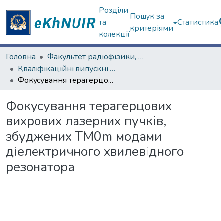
Розділи
Пошук за
та
Статистика
критеріями
колекції
Головна
Факультет радіофізики, біомедичної електроніки та комп’ютерних систем
Кваліфікаційні випускні роботи магістрів. Факультет радіофізики, біомедичної електроніки та комп’ютерних систем
Фокусування терагерцових вихрових лазерних пучків, збуджених TM0m модами діелектричного хвилевідного резонатора
Фокусування терагерцових
вихрових лазерних пучків,
збуджених TM0m модами
діелектричного хвилевідного
резонатора