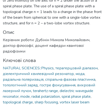
of zero intensity on the axis for n = 2 under the action of a
spiral phase plate. The use of a spiral phase plate with a
topological charge n = 1 leads to a change in the phase front
of the beam from spherical to one with a single-lobe vortex
structure, and for n = 2 – a two-lobe vortex structure.
Опис
Керівник роботи: Дубінін Микола Миколайович,
доктор філософії, доцент кафедри квантової
радіофізики
Ключові слова
NATURAL SCIENCES::Physics
,
терагерцовий діапазон
,
діелектричний хвилевідний резонатор
,
мода
,
радіальна поляризація
,
спіральна фазова пластинка
,
топологічний заряд
,
гостре фокусування
,
вихровий
лазерний пучок
,
terahertz range
,
dielectric waveguide
resonator
,
mode
,
radial polarization
,
spiral phase plate
,
topological charge
,
sharp focusing
,
vortex laser beam