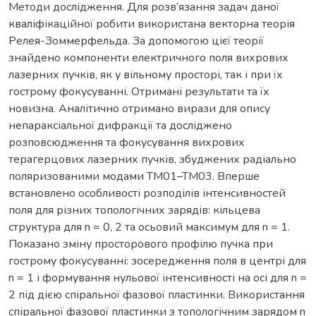
Методи дослідження. Для розв’язання задач даної
кваліфікаційної робити використана векторна теорія
Релея-Зоммерфельда. За допомогою цієї теорії
знайдено компоненти електричного поля вихрових
лазерних пучків, як у вільному просторі, так і при їх
гострому фокусуванні. Отримані результати та їх
новизна. Аналітично отримано вирази для опису
непараксіальної дифракції та досліджено
розповсюдження та фокусування вихрових
терагерцових лазерних пучків, збуджених радіально
поляризованими модами TM01–TM03. Вперше
встановлено особливості розподілів інтенсивностей
поля для різних топологічних зарядів: кільцева
структура для n = 0, 2 та осьовий максимум для n = 1.
Показано зміну просторового профілю пучка при
гострому фокусуванні: зосередження поля в центрі для
n = 1 і формування нульової інтенсивності на осі для n =
2 під дією спіральної фазової пластинки. Використання
спіральної фазової пластинки з топологічним зарядом n