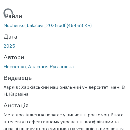
житься...
Файли
Nocihenko_bakalavr_2025.pdf
(464,68 KB)
Дата
2025
Автори
Носіченко, Анастасія Русланівна
Видавець
Харків : Харківський національний університет імені В.
Н. Каразіна
Анотація
Мета дослідження полягає у вивченні ролі емоційного
інтелекту в ефективному управлінні конфліктами та
аналізі впливу цього чинника на успішність вирішення