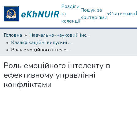
Розділи
Пошук за
та
Статистика
критеріями
колекції
Головна
Навчально-науковий інститут «Українська інженерно-педагогічна академія»
Кваліфікаційні випускні роботи бакалаврів. Навчально-науковий інститут «Українська інженерно-педагогічна академія»
Роль емоційного інтелекту в ефективному управлінні конфліктами
Роль емоційного інтелекту в
ефективному управлінні
конфліктами