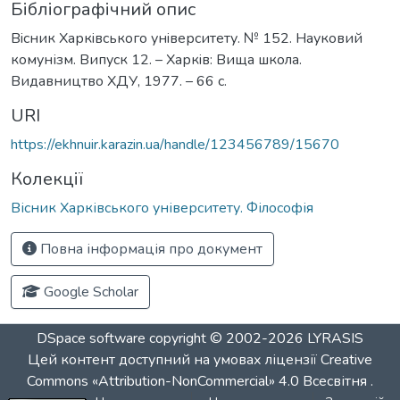
Бібліографічний опис
Вiсник Харкiвського унiверситету. № 152. Науковий
комунізм. Випуск 12. – Харкiв: Вища школа.
Видавництво ХДУ, 1977. – 66 с.
URI
https://ekhnuir.karazin.ua/handle/123456789/15670
Колекції
Вісник Харківського університету. Філософія
Повна інформація про документ
Google Scholar
DSpace software
copyright © 2002-2026
LYRASIS
Цей контент доступний на умовах ліцензії
Creative
Commons «Attribution-NonCommercial» 4.0 Всесвітня
.