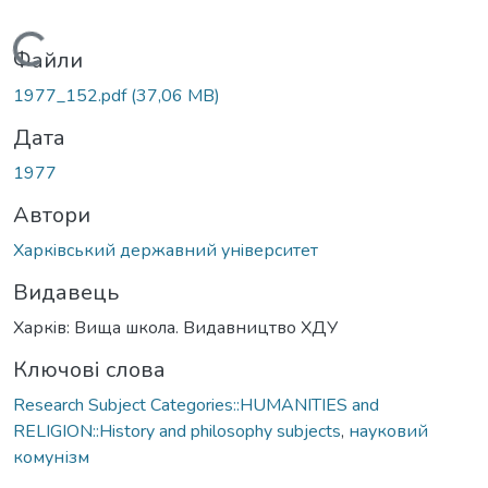
Вантажиться...
Файли
1977_152.pdf
(37,06 MB)
Дата
1977
Автори
Харкiвський державний унiверситет
Видавець
Харкiв: Вища школа. Видавництво ХДУ
Ключові слова
Research Subject Categories::HUMANITIES and
RELIGION::History and philosophy subjects
,
науковий
комунізм