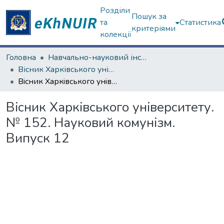
Розділи
Пошук за
та
Статистика
критеріями
колекції
Головна
Навчально-науковий інститут філософії, культурології, політології
Вісник Харківського університету. Філософія
Вiсник Харкiвського унiверситету. № 152. Науковий комунізм. Випуск 12
Вiсник Харкiвського унiверситету.
№ 152. Науковий комунізм.
Випуск 12