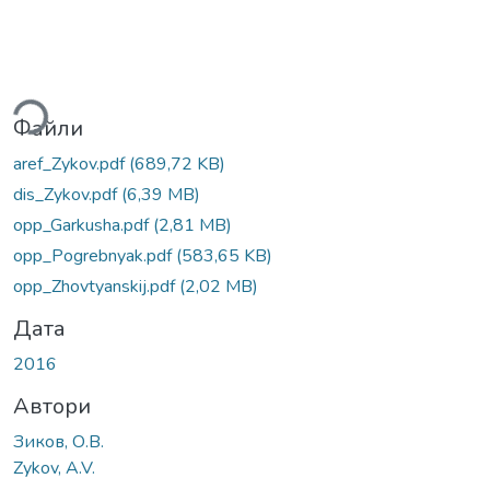
Вантажиться...
Файли
aref_Zykov.pdf
(689,72 KB)
dis_Zykov.pdf
(6,39 MB)
opp_Garkusha.pdf
(2,81 MB)
opp_Pogrebnyak.pdf
(583,65 KB)
opp_Zhovtyanskij.pdf
(2,02 MB)
Дата
2016
Автори
Зиков, О.В.
Zykov, A.V.