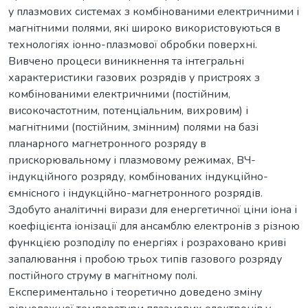
у плазмових системах з комбінованими електричними і
магнітними полями, які широко використовуються в
технологіях іонно-плазмової обробки поверхні.
Вивчено процеси виникнення та інтегральні
характеристики газових розрядів у пристроях з
комбінованими електричними (постійним,
високочастотним, потенціальним, вихровим) і
магнітними (постійним, змінним) полями на базі
планарного магнетронного розряду в
прискорювальному і плазмовому режимах, ВЧ-
індукційного розряду, комбінованих індукційно-
ємнісного і індукційно-магнетронного розрядів.
Здобуто аналітичні вирази для енергетичної ціни іона і
коефіцієнта іонізації для ансамблю електронів з різною
функцією розподілу по енергіях і розраховано криві
запалювання і пробою трьох типів газового розряду
постійного струму в магнітному полі.
Експериментально і теоретично доведено зміну