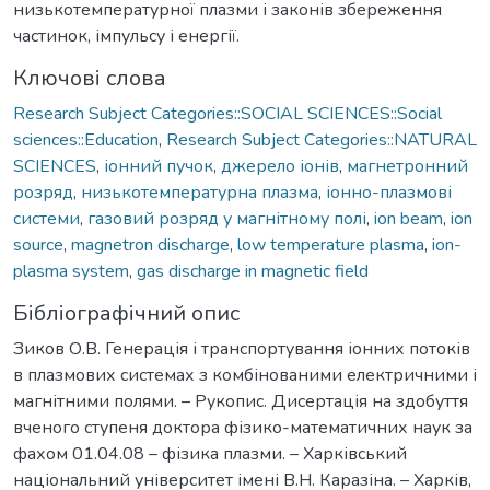
низькотемпературної плазми і законів збереження
частинок, імпульсу і енергії.
Ключові слова
Research Subject Categories::SOCIAL SCIENCES::Social
sciences::Education
,
Research Subject Categories::NATURAL
SCIENCES
,
іонний пучок
,
джерело іонів
,
магнетронний
розряд
,
низькотемпературна плазма
,
іонно-плазмові
системи
,
газовий розряд у магнітному полі
,
ion beam
,
ion
source
,
magnetron discharge
,
low temperature plasma
,
ion-
plasma system
,
gas discharge in magnetic field
Бібліографічний опис
Зиков О.В. Генерація і транспортування іонних потоків
в плазмових системах з комбінованими електричними і
магнітними полями. – Рукопис. Дисертація на здобуття
вченого ступеня доктора фізико-математичних наук за
фахом 01.04.08 – фізика плазми. – Харківський
національний університет імені В.Н. Каразіна. – Харків,