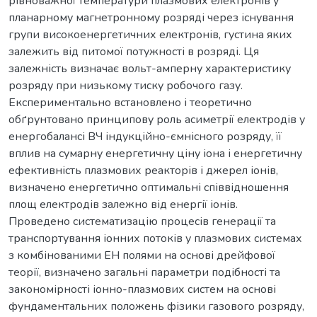
рівноважної температури плазмових електронів у
планарному магнетронному розряді через існування
групи високоенергетичних електронів, густина яких
залежить від питомої потужності в розряді. Ця
залежність визначає вольт-амперну характеристику
розряду при низькому тиску робочого газу.
Експериментально встановлено і теоретично
обґрунтовано принципову роль асиметрії електродів у
енергобалансі ВЧ індукційно-ємнісного розряду, її
вплив на сумарну енергетичну ціну іона і енергетичну
ефективність плазмових реакторів і джерел іонів,
визначено енергетично оптимальні співвідношення
площ електродів залежно від енергії іонів.
Проведено систематизацію процесів генерації та
транспортування іонних потоків у плазмових системах
з комбінованими ЕН полями на основі дрейфової
теорії, визначено загальні параметри подібності та
закономірності іонно-плазмових систем на основі
фундаментальних положень фізики газового розряду,