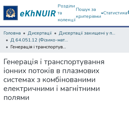
Розділи
Пошук за
та
Статистика
критеріями
колекції
Головна
Дисертації
Дисертації захищені у постійних радах
Д 64.051.12 (Фізико-математичні науки)
Генерація і транспортування іонних потоків в плазмових системах з комбінованими електричними і магнітними полями
Генерація і транспортування
іонних потоків в плазмових
системах з комбінованими
електричними і магнітними
полями