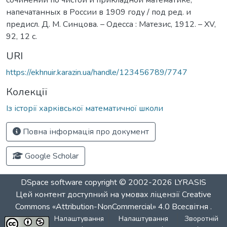
напечатанных в России в 1909 году / под ред. и
предисл. Д. М. Синцова. – Одесса : Матезис, 1912. – XV,
92, 12 с.
URI
https://ekhnuir.karazin.ua/handle/123456789/7747
Колекції
Із історії харківської математичної школи
Повна інформація про документ
Google Scholar
DSpace software
copyright © 2002-2026
LYRASIS
Цей контент доступний на умовах ліцензії
Creative
Commons «Attribution-NonCommercial» 4.0 Всесвітня
.
Налаштування
Налаштування
Зворотній