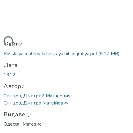
ться...
Файли
Russkaya matematicheskaya bibliografiya.pdf
(8,17 MB)
Дата
1912
Автори
Синцов, Дмитрий Матвеевич
Синцов, Дмитро Матвійович
Видавець
Одесса : Матезис