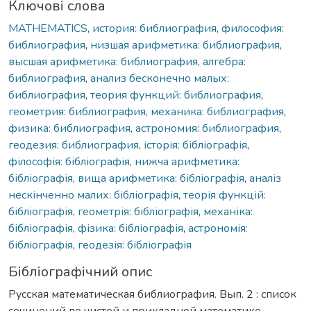
Ключові слова
MATHEMATICS
,
история: библиография
,
философия:
библиография
,
низшая арифметика: библиография
,
высшая арифметика: библиография
,
алгебра:
библиография
,
анализ бесконечно малых:
библиография
,
теория функций: библиография
,
геометрия: библиография
,
механика: библиография
,
физика: библиография
,
астрономия: библиография
,
геодезия: библиография
,
історія: бібліографія
,
філософія: бібліографія
,
нижча арифметика:
бібліографія
,
вища арифметика: бібліографія
,
аналіз
нескінченно малих: бібліографія
,
теорія функцій:
бібліографія
,
геометрія: бібліографія
,
механіка:
бібліографія
,
фізика: бібліографія
,
астрономія:
бібліографія
,
геодезія: бібліографія
Бібліографічний опис
Русская математическая библиография. Вып. 2 : список
сочинений по чистой и прикладной математике,