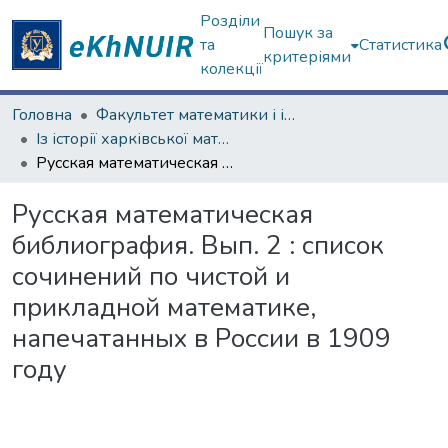
Розділи
Пошук за
та
Статистика
критеріями
колекції
Головна
Факультет математики і інформатики
Із історії харківської математичної школи
Русская математическая библиография. Вып. 2 : список сочинений по чистой и прикладной математике, напечатанных в России в 1909 году
Русская математическая
библиография. Вып. 2 : список
сочинений по чистой и
прикладной математике,
напечатанных в России в 1909
году