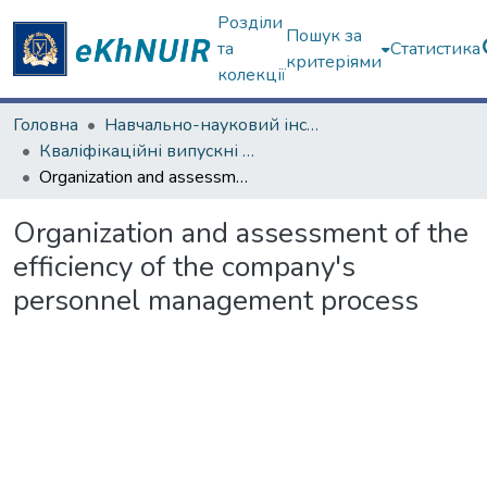
Розділи
Пошук за
та
Статистика
критеріями
колекції
Головна
Навчально-науковий інститут "Каразінський банківський інститут"
Кваліфікаційні випускні роботи магістрів. ННІ "Каразінський банківський інститут"
Organization and assessment of the efficiency of the company's personnel management process
Organization and assessment of the
efficiency of the company's
personnel management process