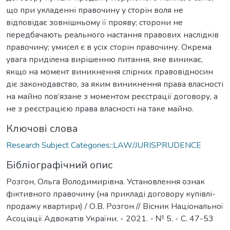
що при укладенні правочину у сторін воля не
відповідає зовнішньому її прояву; сторони не
передбачають реального настання правових наслідків
правочину; умисел є в усіх сторін правочину. Окрема
увага приділена вирішенню питання, яке виникає,
якщо на момент виникнення спірних правовідносин
діє законодавство, за яким виникнення права власності
на майно пов’язане з моментом реєстрації договору, а
не з реєстрацією права власності на таке майно.
Ключові слова
Research Subject Categories::LAW/JURISPRUDENCE
Бібліографічний опис
Розгон, Ольга Володимирівна. Установлення ознак
фіктивного правочину (на прикладі договору купівлі-
продажу квартири) / О.В. Розгон // Вісник Національної
Асоціації Адвокатів України. - 2021. - № 5. - С. 47-53