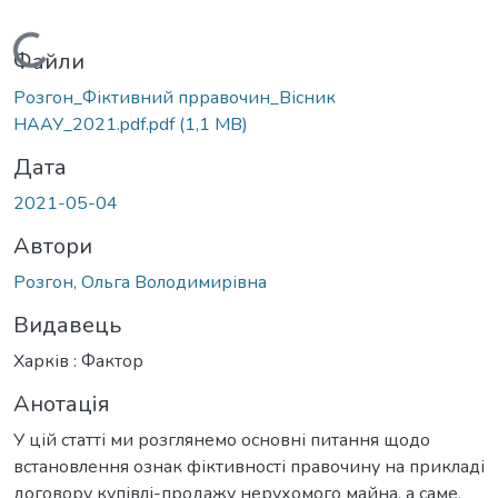
Вантажиться...
Файли
Розгон_Фіктивний прравочин_Вісник
НААУ_2021.pdf.pdf
(1,1 MB)
Дата
2021-05-04
Автори
Розгон, Ольга Володимирівна
Видавець
Харків : Фактор
Анотація
У цій статті ми розглянемо основні питання щодо
встановлення ознак фіктивності правочину на прикладі
договору купівлі-продажу нерухомого майна, а саме,