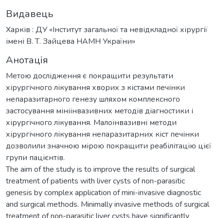
Видавець
Харків : ДУ «Інститут загальної та невідкладної хірургії
імені В. Т. Зайцева НАМН України»
Анотація
Метою дослідження є покращити результати
хірургічного лікування хворих з кістами печінки
непаразитарного генезу шляхом комплексного
застосування мініінвазивних методів діагностики і
хірургічного лікування. Малоінвазивні методи
хірургічного лікування непаразитарних кіст печінки
дозволили значною мірою покращити реабілітацію цієї
групи пацієнтів.
The aim of the study is to improve the results of surgical
treatment of patients with liver cysts of non-parasitic
genesis by complex application of mini-invasive diagnostic
and surgical methods. Minimally invasive methods of surgical
treatment of non-parasitic liver cysts have significantly