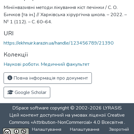
Мініїнвазивні методи лікування кіст печінки / С. О.
Бичков [та ін.] // Харківська хірургічна школа. – 2022. –
№ 1 (112). – С. 60–64.
URI
https://ekhnuir.karazin.ua/handle/123456789/21390
Колекції
Наукові роботи. Медичний факультет
Повна інформація про документ
Google Scholar
DSpace software
copyright © 2002-2026
LYRASIS
Цей контент доступний на умовах ліцензії
Creative
Commons «Attribution-NonCommercial» 4.0 Всесвітня
.
Налаштування
Налаштування
Зворотній