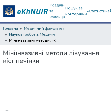
Розділи
Пошук за
та
Статистика
критеріями
колекції
Головна
Медичний факультет
Наукові роботи. Медичний факультет
Мініїнвазивні методи лікування кіст печінки
Мініїнвазивні методи лікування
кіст печінки