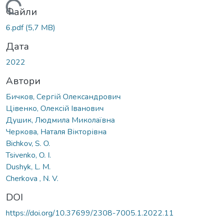
ажиться...
Файли
6.pdf
(5,7 MB)
Дата
2022
Автори
Бичков, Сергій Олександрович
Цівенко, Олексій Іванович
Душик, Людмила Миколаївна
Черкова, Наталя Вікторівна
Bichkov, S. O.
Tsivenko, O. I.
Dushyk, L. M.
Cherkova , N. V.
DOI
https://doi.org/10.37699/2308-7005.1.2022.11