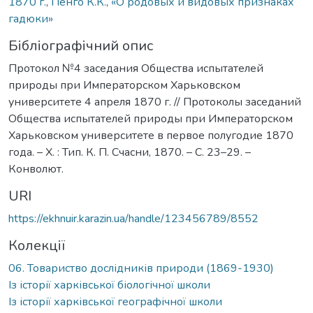
1870 г.
,
Пенго К.К.
,
«О родовых и видовых признаках
гадюки»
Бібліографічний опис
Протокол №4 заседания Общества испытателей
природы при Императорском Харьковском
университете 4 апреля 1870 г. // Протоколы заседаний
Общества испытателей природы при Императорском
Харьковском университете в первое полугодие 1870
года. – Х. : Тип. К. П. Счасни, 1870. – С. 23–29. –
Конволют.
URI
https://ekhnuir.karazin.ua/handle/123456789/8552
Колекції
06. Товариство дослідників природи (1869-1930)
Із історії харківської біологічної школи
Із історії харківської географічної школи