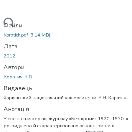
ься...
Файли
Korotich.pdf
(3,14 MB)
Дата
2012
Автори
Коротич, К.В.
Видавець
Харкiвський нацiональний унiверситет iм. В.Н. Каразiна
Анотація
У статті на матеріалі журналу «Безвірник» 1920–1930-х
рр. виділено й схарактеризовано основні зміни в