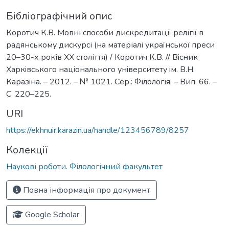
Бібліографічний опис
Коротич К.В. Мовні способи дискредитації релігії в
радянському дискурсі (на матеріалі української преси
20–30-х років XX століття) / Коротич К.В. // Вiсник
Харкiвського нацiонального унiверситету iм. В.Н.
Каразiна. – 2012. – № 1021. Сер.: Філологія. – Вип. 66. –
С. 220–225.
URI
https://ekhnuir.karazin.ua/handle/123456789/8257
Колекції
Наукові роботи. Філологічний факультет
Повна інформація про документ
Google Scholar