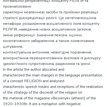
лінгвальній репрезентації концепту РЕЛІГІЯ та
проаналізовано
характерні мовленнєві засоби та прийоми реалізації
стратегії дискредитації релігії. Це негативнооцінна
метафора, розширення асоціативного поля концепту
РЕЛІГІЯ, наведення нових асоціативних зв’язків,
зміна референції, значення лексем, оцінки,
конотативного забарвлення, а також коментоване
цитування,
контекстуальна антонімія, невигідне порівняння,
використання переорієнтованих висловів із дискурсу
ідеологічного супротивника, радянізмів та іронії.
In the article the author allocated and
characterized the main changes in the language presentation
of a concept RELIGION and analysed
characteristic speech means and receptions of the realization
of the strategy of the discredit of the religion on
the material of the magazine «Bezvirnyk» (atheist) of the
1920–1930th. It are a metaphor with negative