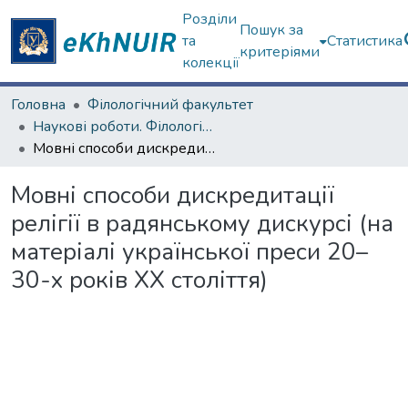
Розділи
Пошук за
та
Статистика
критеріями
колекції
Головна
Філологічний факультет
Наукові роботи. Філологічний факультет
Мовні способи дискредитації релігії в радянському дискурсі (на матеріалі української преси 20–30-х років XX століття)
Мовні способи дискредитації
релігії в радянському дискурсі (на
матеріалі української преси 20–
30-х років XX століття)