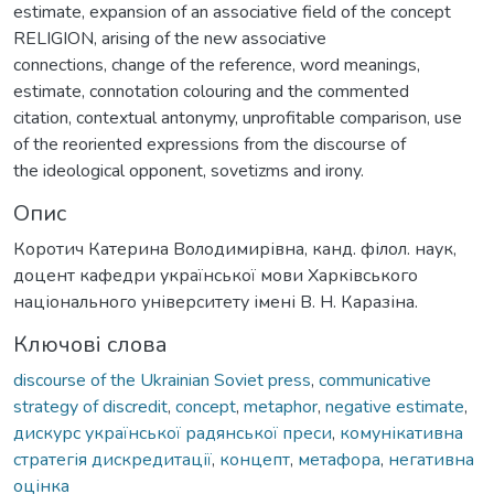
estimate, expansion of an associative field of the concept
RELIGION, arising of the new associative
connections, change of the reference, word meanings,
estimate, connotation colouring and the commented
citation, contextual antonymy, unprofitable comparison, use
of the reoriented expressions from the discourse of
the ideological opponent, sovetizms and irony.
Опис
Коротич Катерина Володимирівна, канд. філол. наук,
доцент кафедри української мови Харківського
національного університету імені В. Н. Каразіна.
Ключові слова
discourse of the Ukrainian Soviet press
,
communicative
strategy of discredit
,
concept
,
metaphor
,
negative estimate
,
дискурс української радянської преси
,
комунікативна
стратегія дискредитації
,
концепт
,
метафора
,
негативна
оцінка