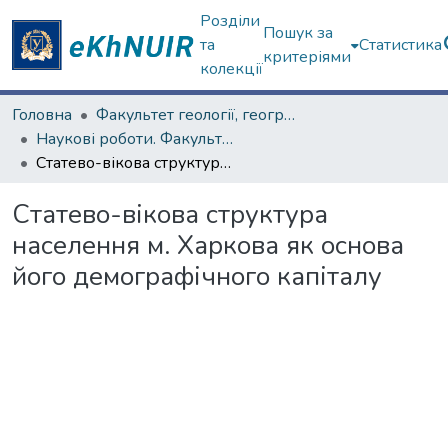
Розділи
Пошук за
та
Статистика
критеріями
колекції
Головна
Факультет геології, географіії, рекреації і туризму
Наукові роботи. Факультет геології, географіії, рекреації і туризму
Статево-вікова структура населення м. Харкова як основа його демографічного капіталу
Статево-вікова структура
населення м. Харкова як основа
його демографічного капіталу