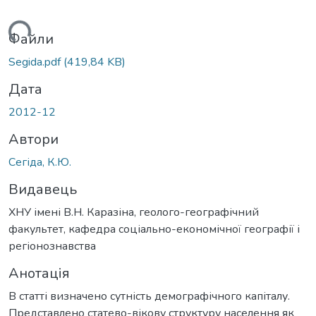
ться...
Файли
Segida.pdf
(419,84 KB)
Дата
2012-12
Автори
Сегіда, К.Ю.
Видавець
ХНУ імені В.Н. Каразіна, геолого-географічний
факультет, кафедра соціально-економічної географії і
регіонознавства
Анотація
В статті визначено сутність демографічного капіталу.
Представлено статево-вікову структуру населення як