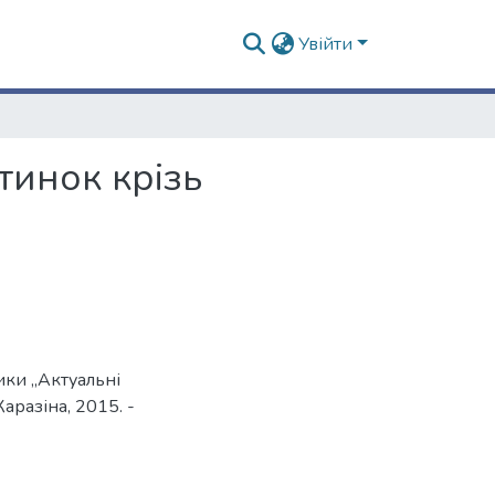
Увійти
инок крізь
ики „Актуальні
Каразіна, 2015. -