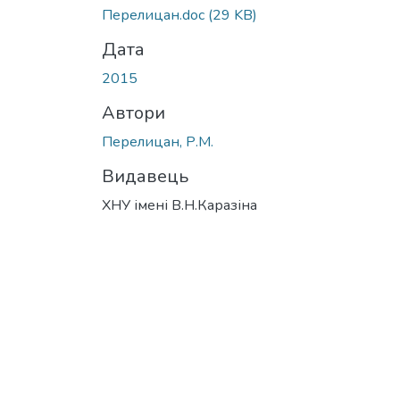
Перелицан.doc
(29 KB)
Дата
2015
Автори
Перелицан, Р.М.
Видавець
ХНУ імені В.Н.Каразіна