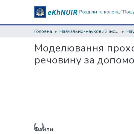
Розділи та колекції
Пошу
Головна
Навчально-науковий інститут "Фізико-технічний факультет"
Моделювання прохо
речовину за допом
Вантажиться...
Файли