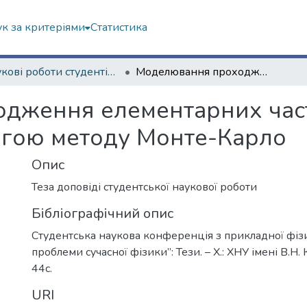
к за критеріями
Статистика
Наукові роботи студентів та аспірантів. Навчально-науковий інститут "Фізико-технічний факультет"
Моделювання проходження елементарних частинок крізь речовину за допомогою методу Монте-Карло
дження елементарних част
огою методу Монте-Карло
Опис
Теза доповіді студентської наукової роботи
Бібліографічний опис
Студентська наукова конференція з прикладної фіз
проблеми сучасної фізики”: Тези. – Х.: ХНУ імені В.Н. 
44с.
URI