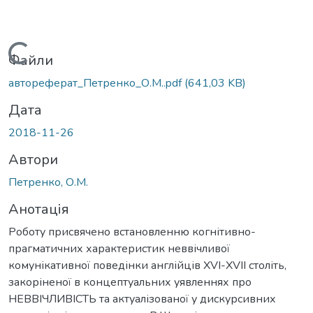
Вантажиться...
Файли
автореферат_Петренко_О.М..pdf
(641,03 KB)
Дата
2018-11-26
Автори
Петренко, О.М.
Анотація
Роботу присвячено встановленню когнітивно-
прагматичних характеристик неввічливої
комунікативної поведінки англійців XVI-XVII століть,
закоріненої в концептуальних уявленнях про
НЕВВІЧЛИВІСТЬ та актуалізованої у дискурсивних