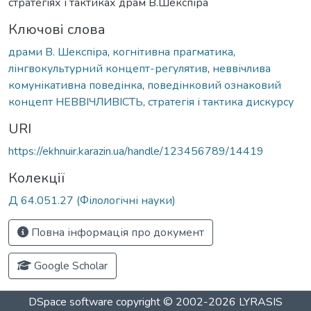
стратегіях і тактиках драм В.Шекспіра
Ключові слова
драми В. Шекспіра
,
когнітивна прагматика
,
лінгвокультурний концепт-регулятив
,
неввічлива
комунікативна поведінка
,
поведінковий ознаковий
концепт НЕВВІЧЛИВІСТЬ
,
стратегія і тактика дискурсу
URI
https://ekhnuir.karazin.ua/handle/123456789/14419
Колекції
Д 64.051.27 (Філологічні науки)
Повна інформація про документ
Google Scholar
DSpace software
copyright © 2002-2026
LYRASIS