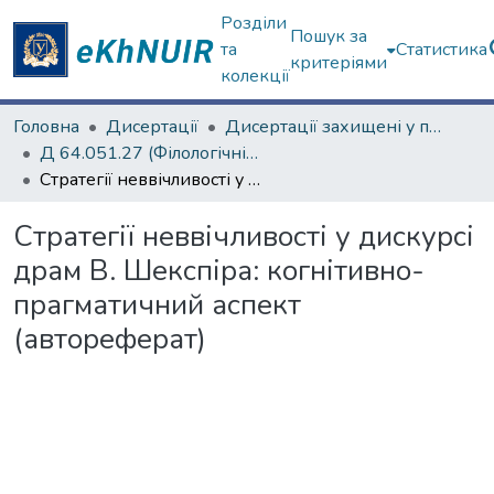
Розділи
Пошук за
та
Статистика
критеріями
колекції
Головна
Дисертації
Дисертації захищені у постійних радах
Д 64.051.27 (Філологічні науки)
Стратегії неввічливості у дискурсі драм В. Шекспіра: когнітивно-прагматичний аспект (автореферат)
Стратегії неввічливості у дискурсі
драм В. Шекспіра: когнітивно-
прагматичний аспект
(автореферат)