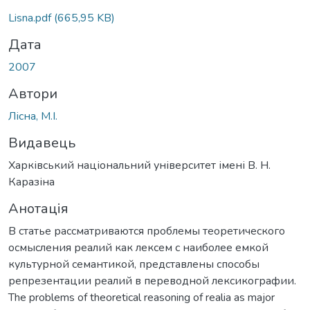
Вантажиться...
Lisna.pdf
(665,95 KB)
Дата
2007
Автори
Лісна, М.І.
Видавець
Харківський національний університет імені В. Н.
Каразіна
Анотація
В статье рассматриваются проблемы теоретического
осмысления реалий как лексем с наиболее емкой
культурной семантикой, представлены способы
репрезентации реалий в переводной лексикографии.
The problems of theoretical reasoning of realia as major