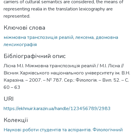
carriers of cultural semantics are considered, the means of
representing realia in the translation lexicography are
represented.
Ключові слова
міжмовна транспозиція реалій
,
лексема
,
двомовна
лексикографія
Бібліографічний опис
Лісна М.І. Міжмовна транспозиція реалій / М.І. Лісна //
Вiсник Харкiвського нацiонального унiверситету iм. В.Н.
Каразiна. – 2007. – № 787. Сер.: Філологія. – Вип. 52. – С.
60 – 63
URI
https://ekhnuir.karazin.ua/handle/123456789/2983
Колекції
Наукові роботи студентів та аспірантів. Філологічний