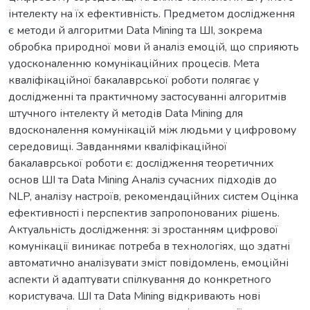
інтелекту на їх ефективність. Предметом дослідження
є методи й алгоритми Data Mining та ШІ, зокрема
обробка природної мови й аналіз емоцій, що сприяють
удосконаленню комунікаційних процесів. Мета
кваліфікаційної бакалаврської роботи полягає у
дослідженні та практичному застосуванні алгоритмів
штучного інтелекту й методів Data Mining для
вдосконалення комунікацій між людьми у цифровому
середовищі. Завданнями кваліфікаційної
бакалаврської роботи є: дослідження теоретичних
основ ШІ та Data Mining Аналiз сучасних підходiв до
NLP, аналізу настроїв, рекомендаційних систем Оцінка
ефективностi i перспектив запропонованих рiшень.
Актуальність дослідження: зі зростанням цифрової
комунікації виникає потреба в технологіях, що здатні
автоматично аналізувати зміст повідомлень, емоційні
аспекти й адаптувати спілкування до конкретного
користувача. ШІ та Data Mining відкривають нові