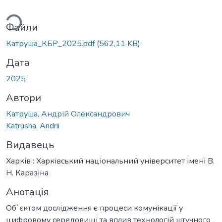
житься...
Файли
Катруша_КБР_2025.pdf
(562,11 KB)
Дата
2025
Автори
Катруша, Андрій Олександрович
Katrusha, Andrii
Видавець
Харків : Харківський національний університет імені В.
Н. Каразіна
Анотація
Об`єктом дослідження є процеси комунікації у
цифровому середовищі та вплив технологій штучного