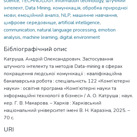
science
,
TECHNOLOGY::Information technology
,
штучний
інтелект
,
Data Mining
,
комунікація
,
обробка природної
мови
,
емоційний аналіз
,
NLP
,
машинне навчання
,
цифрове середовище
,
artificial intelligence
,
communication
,
natural language processing
,
emotion
analysis
,
machine learning
,
digital environment
Бібліографічний опис
Катруша, Андрій Олександрович. Застосування
штучного інтелекту та методів Data-mining в сферах
покращення людської комунікації : кваліфікаційна
бакалаврська робота : спеціальність 122 «Комп’ютерні
науки» : освітня програма «Комп’ютерні науки та
інформаційні технології в бізнесі» / А. О. Катруша ; наук.
кер. Г. В. Макарова. – Харків : Харківський
національний університет імені В. Н. Каразіна, 2025. –
70 с.
URI