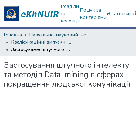
Розділи
Пошук за
та
Статистика
критеріями
колекції
Головна
Навчально-науковий інститут "Каразінський банківський інститут"
Кваліфікаційні випускні роботи бакалаврів. ННІ "Каразінський банківський інститут"
Застосування штучного інтелекту та методів Data-mining в сферах покращення людської комунікації
Застосування штучного інтелекту
та методів Data-mining в сферах
покращення людської комунікації