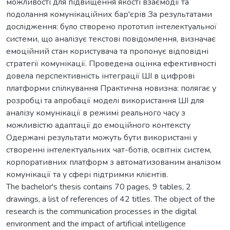
можливості для підвищення якості взаємодії та
подолання комунікаційних бар'єрів За результатами
дослідження: було створено прототип інтелектуальної
системи, що аналізує текстові повідомлення, визначає
емоційний стан користувача та пропонує відповідні
стратегії комунікації. Проведена оцінка ефективності
довела перспективність інтеграції ШІ в цифрові
платформи спілкування Практична новизна: полягає у
розробці та апробації моделі використання ШІ для
аналізу комунікації в режимі реального часу з
можливістю адаптації до емоційного контексту
Одержані результати можуть бути використані у
створенні інтелектуальних чат-ботів, освітніх систем,
корпоративних платформ з автоматизованим аналізом
комунікації та у сфері підтримки клієнтів.
The bachelor's thesis contains 70 pages, 9 tables, 2
drawings, a list of references of 42 titles. The object of the
research is the communication processes in the digital
environment and the impact of artificial intelligence