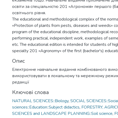
екзаменів тощо. Навчальне видання призначене для
освіти за спеціальністю 201 «Агрономія» першого (б
освітнього рівня.
The educational and methodological complex of the normat
«Protection of plants from pests, diseases and weeds» co
program of the educational discipline, methodological re
performing practical, independent work, examples of sem
etc. The educational edition is intended for students of hig
specialty 201 «Agronomy» of the first (bachelor's) educati
Опис
Електронне навчальне видання комбінованого вик
використовувати в локальному та мережному режимі
редакції
Ключові слова
NATURAL SCIENCES::Biology
,
SOCIAL SCIENCES::Socia
sciences::Education::Subject didactics
,
FORESTRY, AGRI
SCIENCES and LANDSCAPE PLANNING::Soil science
,
F