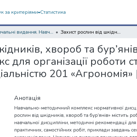
к за критеріями
Статистика
Навчальні видання. Навчально-науковий інститут екології, зеленої енергетики та сталого розвитку
Захист рослин від шкідників, хвороб та бур’янів : навчально-методичний комплекс для організації роботи студентів у закладах вищої освіти за спеціальністю 201 «Агрономія» [Електронний ресурс]
ідників, хвороб та бур’яні
 для організації роботи ст
ціальністю 201 «Агрономія»
Анотація
Навчально-методичний комплекс нормативної дисци
рослин від шкідників, хвороб та бур’янів» містить р
навчальної дисципліни, методичні рекомендації дл
практичних, самостійних робіт, приклади завдань с