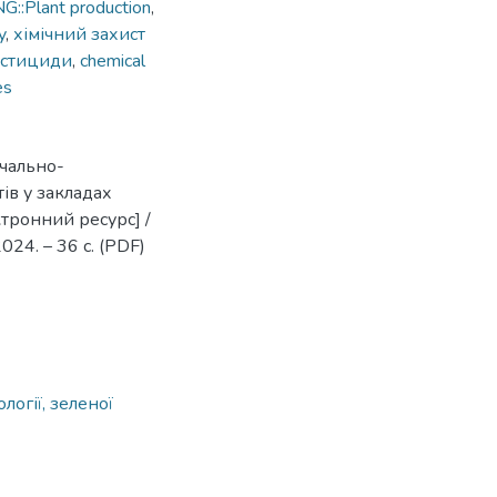
Plant production
,
y
,
хімічний захист
естициди
,
chemical
es
вчально-
ів у закладах
ктронний ресурс] /
2024. – 36 с. (PDF)
огії, зеленої