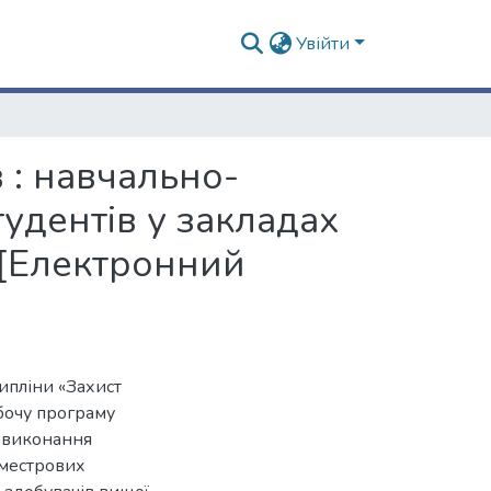
Увійти
в : навчально-
удентів у закладах
 [Електронний
пліни «Захист
обочу програму
я виконання
еместрових