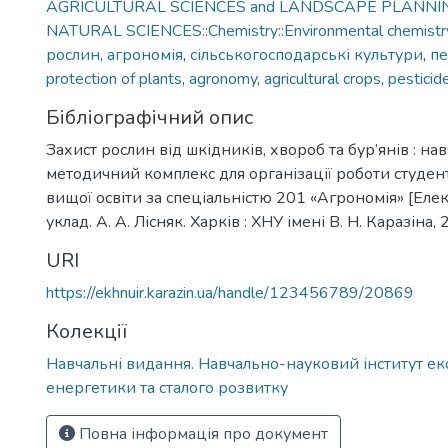
AGRICULTURAL SCIENCES and LANDSCAPE PLANNING::
NATURAL SCIENCES::Chemistry::Environmental chemistr
рослин
,
агрономія
,
сільськогосподарські культури
,
п
protection of plants
,
agronomy
,
agricultural crops
,
pesticid
Бібліографічний опис
Захист рослин від шкідників, хвороб та бур’янів : на
методичний комплекс для організації роботи студент
вищої освіти за спеціальністю 201 «Агрономія» [Еле
уклад. А. А. Лісняк. Харків : ХНУ імені В. Н. Каразіна, 
URI
https://ekhnuir.karazin.ua/handle/123456789/20869
Колекції
Навчальні видання. Навчально-науковий інститут екол
енергетики та сталого розвитку
Повна інформація про документ