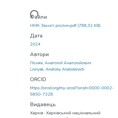
Вантажиться...
Файли
НМК Захист рослин.pdf
(788,32 KB)
Дата
2024
Автори
Лісняк, Анатолій Анатолійович
Lisnyak, Anatoliy Anatolievich
ORCID
https://orcid.org/my-orcid?orcid=0000-0002-
5850-7328
Видавець
Харків : Харківський національний