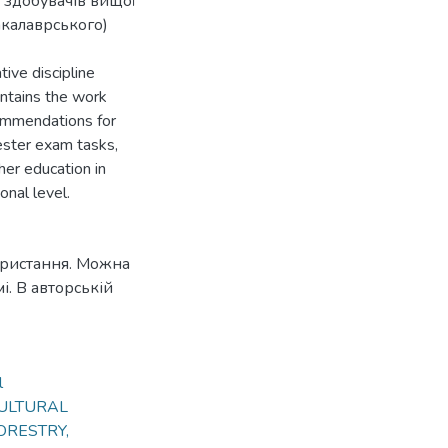
 здобувачів вищої
акалаврського)
ive discipline
ntains the work
commendations for
ester exam tasks,
her education in
onal level.
ористання. Можна
. В авторській
l
CULTURAL
ORESTRY,