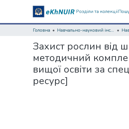
Розділи та колекції
Пошу
Головна
Навчально-науковий інститут екології, зеленої енергетики та сталого розвитку
Захист рослин від шк
методичний комплекс
вищої освіти за спе
ресурс]