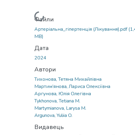
Вантажиться...
Файли
Артеріальна_гіпертенція (Лікування).pdf
(1
MB)
Дата
2024
Автори
Тихонова, Тетяна Михайлівна
Мартим’янова, Лариса Олексіївна
Аргунова, Юлія Олегівна
Tykhonova, Tetiana M.
Martymianova, Larysa M.
Argunova, Yuliia O.
Видавець