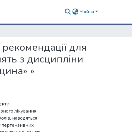
Увійти
і рекомендації для
нять з дисципліни
цина» »
екти
зного лікування
колів, наводяться
игіпертензивних