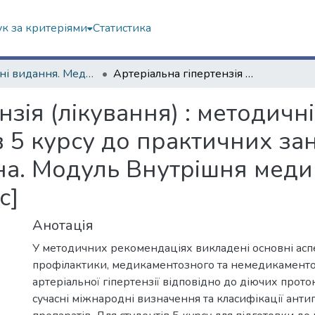
к за критеріями
Статистика
Навчальні видання. Медичний факультет
Артеріальна гіпертензія (лікування) : методичні рекомендації для підготовки студентів 5 курсу до практичних занять з дисципліни «Внутрішня медицина. Модуль Внутрішня медицина» » [Електронний ресурс]
нзія (лікування) : методичн
в 5 курсу до практичних за
а. Модуль Внутрішня меди
с]
Анотація
У методичних рекомендаціях викладені основні асп
профілактики, медикаментозного та немедикаменто
артеріальної гіпертензії відповідно до діючих прото
сучасні міжнародні визначення та класифікації ант