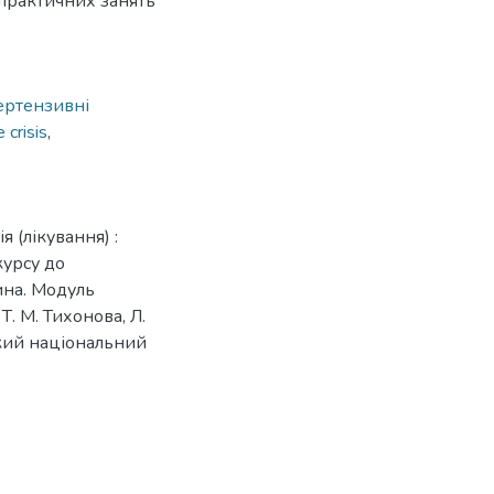
 практичних занять
ертензивні
 crisis
,
 (лікування) :
курсу до
ина. Модуль
. М. Тихонова, Л.
ький національний