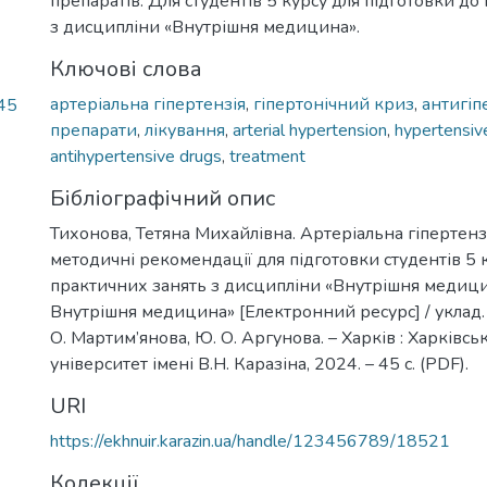
препаратів. Для студентів 5 курсу для підготовки до
з дисципліни «Внутрішня медицина».
Ключові слова
артеріальна гіпертензія
,
гіпертонічний криз
,
антигіп
,45
препарати
,
лікування
,
arterial hypertension
,
hypertensive
antihypertensive drugs
,
treatment
Бібліографічний опис
Тихонова, Тетяна Михайлівна. Артеріальна гіпертензія
методичні рекомендації для підготовки студентів 5 
практичних занять з дисципліни «Внутрішня медиц
Внутрішня медицина» [Електронний ресурс] / уклад. Т
О. Мартим’янова, Ю. О. Аргунова. – Харків : Харківс
університет імені В.Н. Каразіна, 2024. – 45 с. (PDF).
URI
https://ekhnuir.karazin.ua/handle/123456789/18521
Колекції