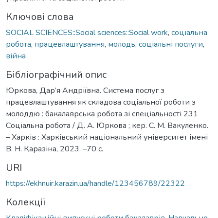
Ключові слова
SOCIAL SCIENCES::Social sciences::Social work
,
соціальна
робота
,
працевлаштування
,
молодь
,
соціальні послуги
,
війна
Бібліографічний опис
Юркова, Дар’я Андріївна. Система послуг з
працевлаштування як складова соціальної роботи з
молоддю : бакалаврська робота зі спеціальності 231
Соціальна робота / Д. А. Юркова ; кер. С. М. Вакуленко.
– Харків : Харківський національний університет імені
В. Н. Каразіна, 2023. –70 с.
URI
https://ekhnuir.karazin.ua/handle/123456789/22322
Колекції
Кваліфікаційні випускні роботи бакалаврів. Навчально-