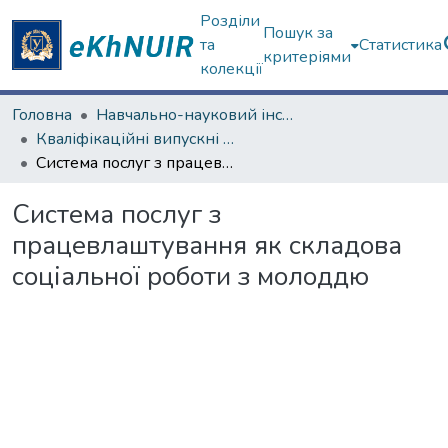
Розділи
Пошук за
та
Статистика
критеріями
колекції
Головна
Навчально-науковий інститут соціології та медіакомунікацій
Кваліфікаційні випускні роботи бакалаврів. Навчально-науковий інститут соціології та медіакомунікацій
Система послуг з працевлаштування як складова соціальної роботи з молоддю
Система послуг з
працевлаштування як складова
соціальної роботи з молоддю