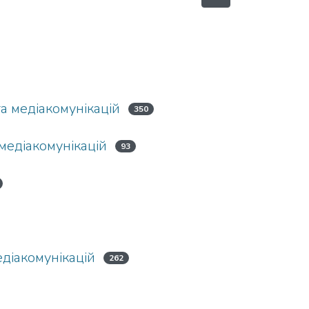
та медіакомунікацій
350
 медіакомунікацій
93
едіакомунікацій
262