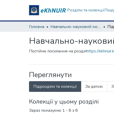
Розділи та колекції
Пошу
Головна
Навчально-науковий інститут соціології та медіакомунікацій
Під
Навчально-науковий 
Постійне посилання на розділ
https://ekhnui
Переглянути
Підрозділи та колекції
За датою
З
Колекції у цьому розділі
Зараз показуємо
1 - 8 з 8