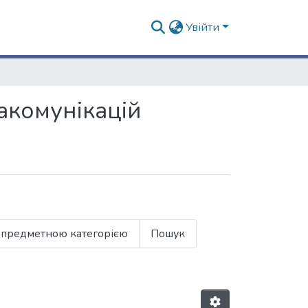
Увійти
іакомунікацій
 предметною категорією
Пошук