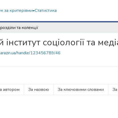
к за критеріями
Статистика
розділи та колекції
інститут соціології та мед
r.karazin.ua/handle/123456789/46
а автором
За назвою
За ключовими словами
За