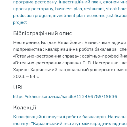
програма ресторану
,
інвестиційний план
,
економічн
проєкту ресторану
,
business plan
,
restaurant
,
steak hou
production program
,
investment plan
,
economic justificatio
project
Бібліографічний опис
Нестеренко, Богдан Віталійович. Бізнес-план відкри
підприємства : кваліфікаційна робота бакалавра : сп
«Готельно-ресторанна справа» : освітньо-професійн
«Готельно-ресторанна справа» / Б. В. Нестеренко ; кер.
Харків : Харківський національний університет імені 
2023. – 54 с.
URI
https://ekhnuir.karazin.ua/handle/123456789/19636
Колекції
Кваліфікаційні випускні роботи бакалаврів. Навчал
інститут "Каразінський інститут міжнародних віднос