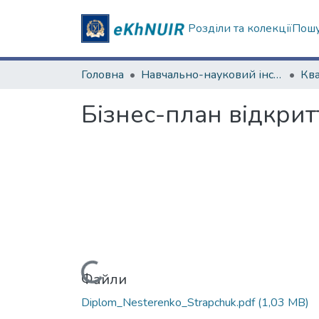
Розділи та колекції
Пошу
Головна
Навчально-науковий інститут "Каразінський інститут міжнародних відносин та туристичного бізнесу"
Бізнес-план відкри
Вантажиться...
Файли
Diplom_Nesterenko_Strapchuk.pdf
(1,03 MB)