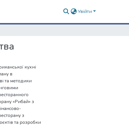
Увійти
тва
риканської кухні
лану в
ві та методики
инговими
ресторанного
орану «Рибай» з
інансово-
ресторану з
оєктів та розробки