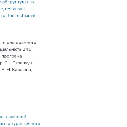
е обґрунтування
se
,
restaurant
n of the restaurant
ття ресторанного
еціальність 241
а програма
 С. І. Страпчук. –
В. Н. Каразіна,
ьно-науковий
ин та туристичного