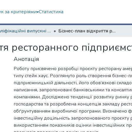
к за критеріями
Статистика
Кваліфікаційні випускні роботи бакалаврів. Навчально-науковий інститут "Каразінський інститут міжнародних відносин та туристичного бізнесу"
Бізнес-план відкриття ресторанного підприємства
ття ресторанного підприємс
Анотація
Роботу присвячено розробці проєкту ресторану аме
типу стейк хаус. Розглянуто роль створення бізнес-п
підприємницькій діяльності, його обов’язкові складо
написання, запропоновані банківськими та консалт
компаніями. Досліджено тенденції розвитку ринку 
господарства та розроблена концепція закладу рест
обґрунтуванням виробничої програми. Визначено ф
інвестиційну доцільність запропонованого проєкту 
використанням показників оцінки інвестиційних пр