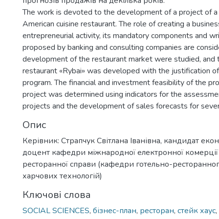
прогнозів продажів на декілька років.
The work is devoted to the development of a project of 
American cuisine restaurant. The role of creating a busines
entrepreneurial activity, its mandatory components and w
proposed by banking and consulting companies are conside
development of the restaurant market were studied, and 
restaurant «Rybai» was developed with the justification o
program. The financial and investment feasibility of the p
project was determined using indicators for the assessme
projects and the development of sales forecasts for sever
Опис
Керівник: Страпчук Світлана Іванівна, кандидат еко
доцент кафедри міжнародної електронної комерції 
ресторанної справи (кафедри готельно-ресторанного
харчових технологій)
Ключові слова
SOCIAL SCIENCES
,
бізнес-план
,
ресторан
,
стейк хаус
,