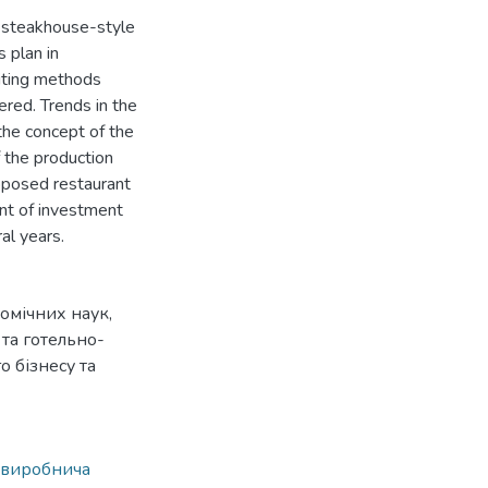
a steakhouse-style
s plan in
riting methods
red. Trends in the
the concept of the
f the production
roposed restaurant
nt of investment
al years.
номічних наук,
та готельно-
 бізнесу та
виробнича