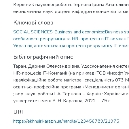
Керівник наукової роботи: Тернова Ірина Анатоліївн
економічних наук, доцент кафедри економіки та м
Ключові слова
SOCIAL SCIENCES::Business and economics::Business st
особливості рекрутингу та HR-процесів в IT-компанії
Україна»
,
автоматизація процесів рекрутингу IT-комп
Бібліографічний опис
Таран, Дарина Олександрівна. Удосконалення систе
HR-процесів IT-Компанії (на прикладі ТОВ «Інсофт Укр
кваліфікаційна робота магістра : спеціальність 073
освітньо-професійна програма «Менеджмент організа
; кер. наук. роботи І. А. Тернова. – Харків : Харківсь
університет імені В. Н. Каразіна, 2022. – 79 с.
URI
https://ekhnuir.karazin.ua/handle/123456789/21975