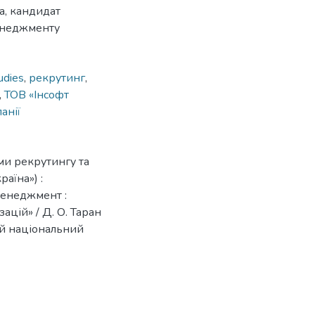
а, кандидат
енеджменту
udies
,
рекрутинг
,
,
ТОВ «Інсофт
анії
ми рекрутингу та
аїна») :
 Менеджмент :
цій» / Д. О. Таран
кий національний