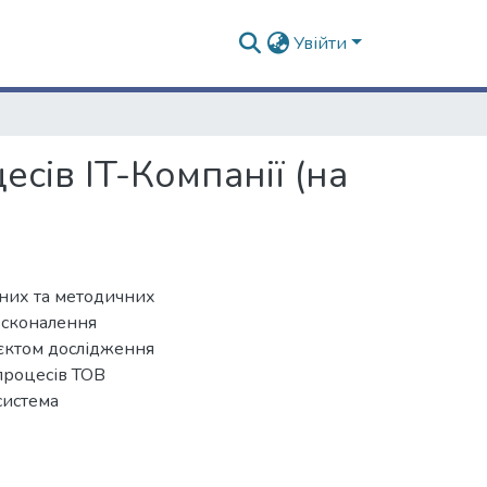
Увійти
сів IT-Компанії (на
чних та методичних
осконалення
’єктом дослідження
процесів ТОВ
система