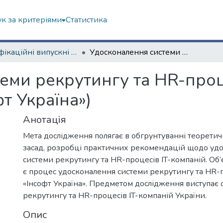
к за критеріями
Статистика
Кваліфікаційні випускні роботи магістрів. Економічний факультет
Удосконалення системи рекрутингу та HR-процесів IT-Компанії (на прикладі ТОВ «Інсофт Україна»)
ми рекрутингу та HR-проце
т Україна»)
Анотація
Мета дослідження полягає в обгрунтуванні теорети
засад, розробці практичних рекомендацій щодо уд
системи рекрутингу та HR-процесів IT-компаній. Об
є процес удосконалення системи рекрутингу та HR-
«Інсофт Україна». Предметом дослідження виступає 
рекрутингу та HR-процесів IT-компаній України.
Опис