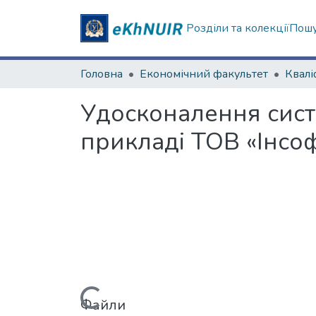
Розділи та колекції
Пошу
Головна
Економічний факультет
Удосконалення систе
прикладі ТОВ «Інсоф
Файли