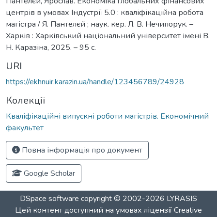
Пантелєй, Ярослав. Економіка глобальних фінансових
центрів в умовах Індустрії 5.0 : кваліфікаційна робота
магістра / Я. Пантелєй ; наук. кер. Л. В. Нечипорук. –
Харків : Харківський національний університет імені В.
Н. Каразіна, 2025. – 95 с.
URI
https://ekhnuir.karazin.ua/handle/123456789/24928
Колекції
Кваліфікаційні випускні роботи магістрів. Економічний
факультет
Повна інформація про документ
Google Scholar
DSpace software
copyright © 2002-2026
LYRASIS
Цей контент доступний на умовах ліцензії
Creative