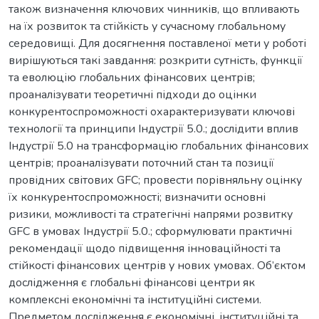
також визначення ключових чинників, що впливають
на їх розвиток та стійкість у сучасному глобальному
середовищі. Для досягнення поставленої мети у роботі
вирішуються такі завдання: розкрити сутність, функції
та еволюцію глобальних фінансових центрів;
проаналізувати теоретичні підходи до оцінки
конкурентоспроможності охарактеризувати ключові
технології та принципи Індустрії 5.0.; дослідити вплив
Індустрії 5.0 на трансформацію глобальних фінансових
центрів; проаналізувати поточний стан та позиції
провідних світових GFC; провести порівняльну оцінку
їх конкурентоспроможності; визначити основні
ризики, можливості та стратегічні напрями розвитку
GFC в умовах Індустрії 5.0.; сформулювати практичні
рекомендації щодо підвищення інноваційності та
стійкості фінансових центрів у нових умовах. Об’єктом
дослідження є глобальні фінансові центри як
комплексні економічні та інституційні системи.
Предметом дослідження є економічні, інституційні та