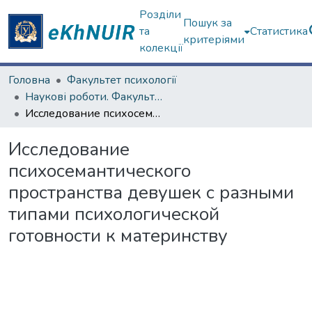
Розділи
Пошук за
та
Статистика
критеріями
колекції
Головна
Факультет психології
Наукові роботи. Факультет психології
Исследование психосемантического пространства девушек с разными типами психологической готовности к материнству
Исследование
психосемантического
пространства девушек с разными
типами психологической
готовности к материнству