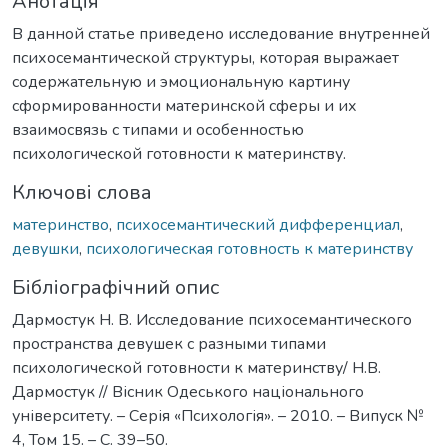
Анотація
В данной статье приведено исследование внутренней
психосемантической структуры, которая выражает
содержательную и эмоциональную картину
сформированности материнской сферы и их
взаимосвязь с типами и особенностью
психологической готовности к материнству.
Ключові слова
материнство
,
психосемантический дифференциал
,
девушки
,
психологическая готовность к материнству
Бібліографічний опис
Дармостук Н. В. Исследование психосемантического
пространства девушек с разными типами
психологической готовности к материнству/ Н.В.
Дармостук // Вісник Одеського національного
університету. – Серія «Психологія». – 2010. – Випуск №
4, Том 15. – С. 39–50.