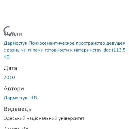
Вантажиться...
Файли
Дармостук Психосемантическое пространство девушек
с разными типами готовности к материнству .doc
(113,5
KB)
Дата
2010
Автори
Дармостук, Н.В.
Видавець
Одеський національний університет