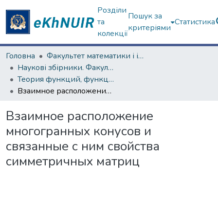
Розділи
Пошук за
та
Статистика
критеріями
колекції
Головна
Факультет математики і інформатики
Наукові збірники. Факультет математики і інформатики
Теория функций, функциональный анализ и их приложения (1965–1985 гг.)
Взаимное расположение многогранных конусов и связанные с ним свойства симметричных матриц
Взаимное расположение
многогранных конусов и
связанные с ним свойства
симметричных матриц