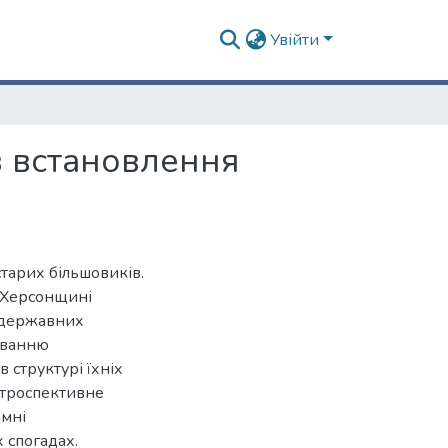
Увійти
в встановлення
старих більшовиків.
а Херсонщині
у державних
уванню
в структурі їхніх
етроспективне
ймні
х спогадах.