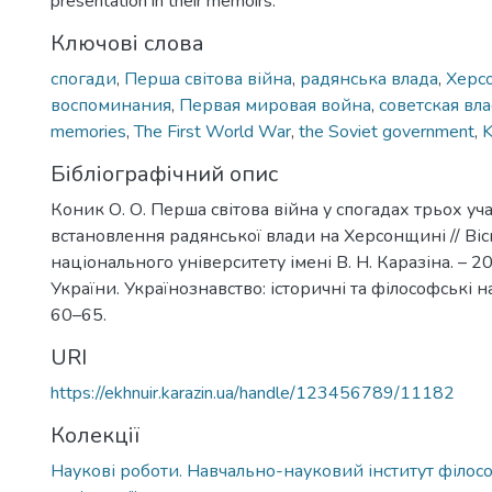
presentation in their memoirs.
Ключові слова
спогади
,
Перша світова війна
,
радянська влада
,
Херс
воспоминания
,
Первая мировая война
,
советская вла
memories
,
The First World War
,
the Soviet government
,
K
Бібліографічний опис
Коник О. О. Перша світова війна у спогадах трьох уч
встановлення радянської влади на Херсонщині // Ві
національного університету імені В. Н. Каразіна. – 201
України. Українознавство: історичні та філософські нау
60–65.
URI
https://ekhnuir.karazin.ua/handle/123456789/11182
Колекції
Наукові роботи. Навчально-науковий інститут філософ