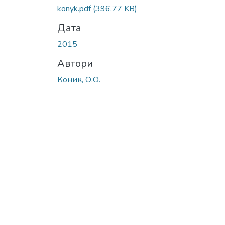
Вантажиться...
konyk.pdf
(396,77 KB)
Дата
2015
Автори
Коник, О.О.