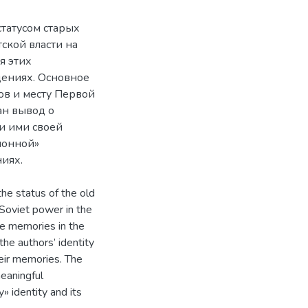
статусом старых
ской власти на
я этих
ениях. Основное
в и месту Первой
ан вывод о
и ими своей
ионной»
иях.
he status of the old
 Soviet power in the
se memories in the
 the authors’ identity
heir memories. The
eaningful
y» identity and its