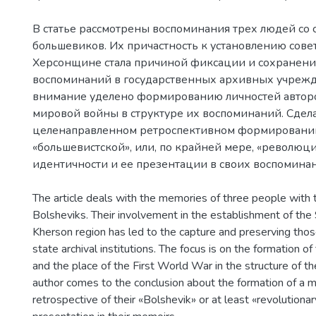
В статье рассмотрены воспоминания трех людей со 
большевиков. Их причастность к установлению совет
Херсонщине стала причиной фиксации и сохранени
воспоминаний в государственных архивных учрежд
внимание уделено формированию личностей авторо
мировой войны в структуре их воспоминаний. Сдел
целенаправленном ретроспективном формировани
«большевистской», или, по крайней мере, «революц
идентичности и ее презентации в своих воспоминан
The article deals with the memories of three people with t
Bolsheviks. Their involvement in the establishment of the
Kherson region has led to the capture and preserving tho
state archival institutions. The focus is on the formation of
and the place of the First World War in the structure of t
author comes to the conclusion about the formation of a m
retrospective of their «Bolshevik» or at least «revolutionar