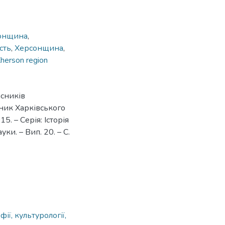
онщина
,
сть
,
Херсонщина
,
herson region
асників
сник Харківського
5. – Серія: Історія
ки. – Вип. 20. – С.
ії, культурології,