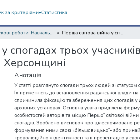
к за критеріями
Статистика
Наукові роботи. Навчально-науковий інститут філософії, культурології, політології
Перша світова війна у спогадах трьох учасників встановлення радянської влади на Херсонщині
 у спогадах трьох учасникі
а Херсонщині
Анотація
У статті розглянуто спогади трьох людей зі статусом 
Їх причетність до встановлення радянської влади н
спричинила фіксацію та збереження цих спогадів 
архівних установах. Основна увага приділена форм
особистостей авторів та місцю Першої світової війни 
спогадів. Зроблено висновок про цілеспрямоване р
формування ними своєї «більшовицької» або прина
«революційної» ідентичності та її презентацію у свої