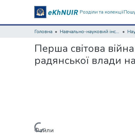
Розділи та колекції
Пошу
Головна
Навчально-науковий інститут філософії, культурології, політології
Перша світова війна
радянської влади н
Файли