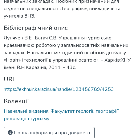
навчальних закладах. Посібник призначений для
студентів спеціальності «Географія», викладачів та
учителів ЗНЗ.
Бібліографічний опис
Лунячек В.Е., Багач С.В. Управління туристсько-
краєзнавчою роботою у загальноосвітніх навчальних
закладах: Навчально-методичний посібник до курсу
«Новітні технології в управлінні освітою». – Харків:ХНУ
імені В.Н.Каразіна, 2011. – 43с.
URI
https://ekhnuir.karazin.ua/handle/123456789/4253
Колекції
Навчальні видання. Факультет геології, географіії,
рекреації і туризму
Повна інформація про документ