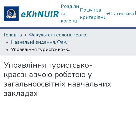
Розділи
Пошук за
та
Статистика
критеріями
колекції
Головна
Факультет геології, географіії, рекреації і туризму
Навчальні видання. Факультет геології, географіії, рекреації і туризму
Управління туристсько-краєзнавчою роботою у загальноосвітніх навчальних закладах
Управління туристсько-
краєзнавчою роботою у
загальноосвітніх навчальних
закладах