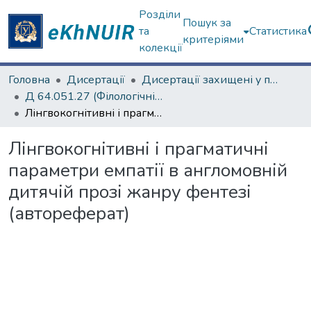
Розділи
Пошук за
та
Статистика
критеріями
колекції
Головна
Дисертації
Дисертації захищені у постійних радах
Д 64.051.27 (Філологічні науки)
Лінгвокогнітивні і прагматичні параметри емпатії в англомовній дитячій прозі жанру фентезі (автореферат)
Лінгвокогнітивні і прагматичні
параметри емпатії в англомовній
дитячій прозі жанру фентезі
(автореферат)