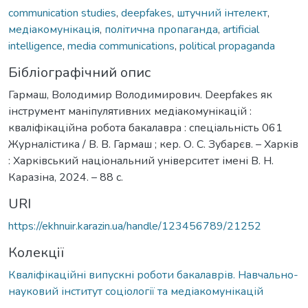
communication studies
,
deepfakes
,
штучний інтелект
,
медіакомунікація
,
політична пропаганда
,
artificial
intelligence
,
media communications
,
political propaganda
Бібліографічний опис
Гармаш, Володимир Володимирович. Deepfakes як
інструмент маніпулятивних медіакомунікацій :
кваліфікаційна робота бакалавра : спеціальність 061
Журналістика / В. В. Гармаш ; кер. О. С. Зубарєв. – Харків
: Харківський національний університет імені В. Н.
Каразіна, 2024. – 88 с.
URI
https://ekhnuir.karazin.ua/handle/123456789/21252
Колекції
Кваліфікаційні випускні роботи бакалаврів. Навчально-
науковий інститут соціології та медіакомунікацій