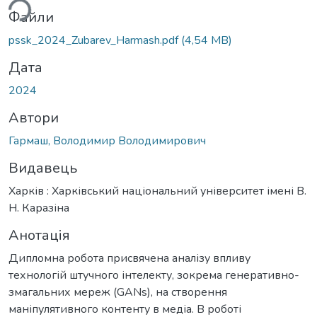
ься...
Файли
pssk_2024_Zubarev_Harmash.pdf
(4,54 MB)
Дата
2024
Автори
Гармаш, Володимир Володимирович
Видавець
Харків : Харківський національний університет імені В.
Н. Каразіна
Анотація
Дипломна робота присвячена аналізу впливу
технологій штучного інтелекту, зокрема генеративно-
змагальних мереж (GANs), на створення
маніпулятивного контенту в медіа. В роботі