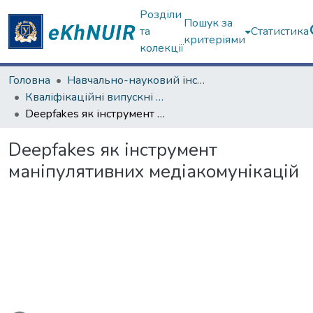
Розділи
Пошук за
та
Статистика
критеріями
колекції
Головна
Навчально-науковий інститут соціології та медіакомунікацій
Кваліфікаційні випускні роботи бакалаврів. Навчально-науковий інститут соціології та медіакомунікацій
Deepfakes як інструмент маніпулятивних медіакомунікацій
Deepfakes як інструмент
маніпулятивних медіакомунікацій