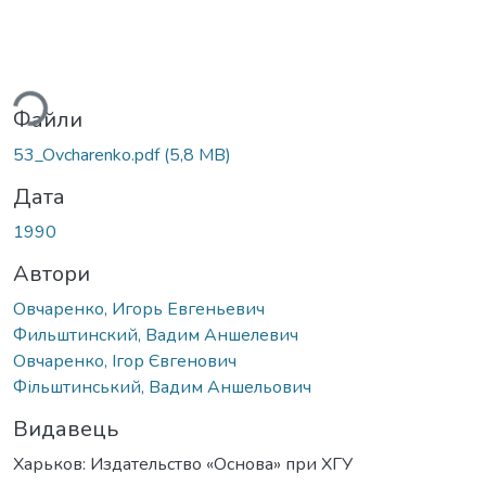
ься...
Файли
53_Ovcharenko.pdf
(5,8 MB)
Дата
1990
Автори
Овчаренко, Игорь Евгеньевич
Фильштинский, Вадим Аншелевич
Овчаренко, Ігор Євгенович
Фільштинський, Вадим Аншельович
Видавець
Харьков: Издательство «Основа» при ХГУ