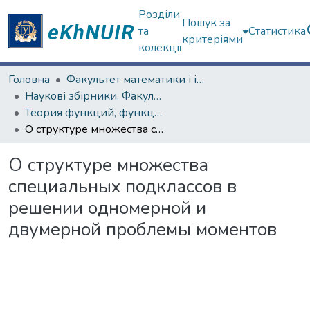
Розділи
Пошук за
та
Статистика
критеріями
колекції
Головна
Факультет математики і інформатики
Наукові збірники. Факультет математики і інформатики
Теория функций, функциональный анализ и их приложения (1965–1985 гг.)
О структуре множества специальных подклассов в решении одномерной и двумерной проблемы моментов
О структуре множества
специальных подклассов в
решении одномерной и
двумерной проблемы моментов