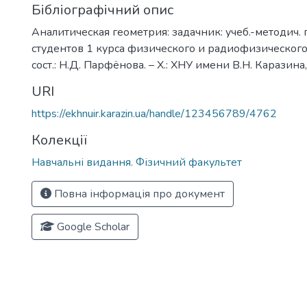
Бібліографічний опис
Аналитическая геометрия: задачник: учеб.-методич. 
студентов 1 курса физического и радиофизического
сост.: Н.Д. Парфёнова. – Х.: ХНУ имени В.Н. Каразина,
URI
https://ekhnuir.karazin.ua/handle/123456789/4762
Колекції
Навчальні видання. Фізичний факультет
Повна інформація про документ
Google Scholar