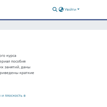
Увійти
ого курса
ериал пособия
их занятий, даны
 приведены краткие
 и плоскость в