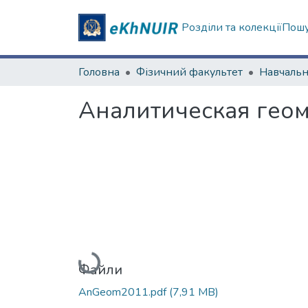
Розділи та колекції
Пошу
Головна
Фізичний факультет
Аналитическая геом
Вантажиться...
Файли
AnGeom2011.pdf
(7,91 MB)