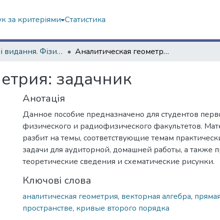
к за критеріями
Статистика
Навчальні видання. Фізичний факультет
Аналитическая геометрия: задачник
етрия: задачник
Анотація
Данное пособие предназначено для студентов перв
физического и радиофизического факультетов. Мат
разбит на темы, соответствующие темам практическ
задачи для аудиторной, домашней работы, а также
теоретические сведения и схематические рисунки.
Ключові слова
аналитическая геометрия
,
векторная алгебра
,
прямая
пространстве
,
кривые второго порядка