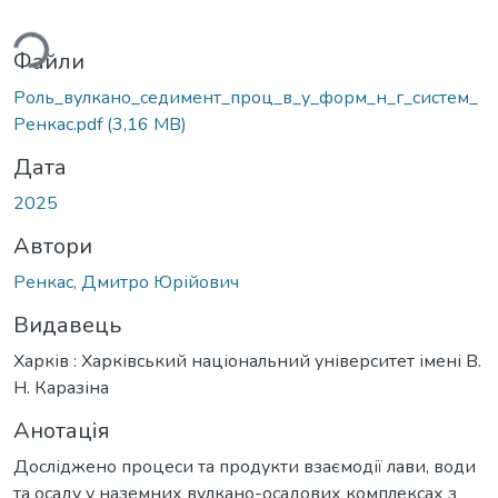
ься...
Файли
Роль_вулкано_седимент_проц_в_у_форм_н_г_систем_
Ренкас.pdf
(3,16 MB)
Дата
2025
Автори
Ренкас, Дмитро Юрійович
Видавець
Харків : Харківський національний університет імені В.
Н. Каразіна
Анотація
Досліджено процеси та продукти взаємодії лави, води
та осаду у наземних вулкано-осадових комплексах з