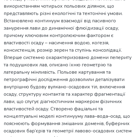
використанням чотирьох польових ділянок, що
представляють різні екологічні та тектонічні умови.
Встановлено континуум взаємодії від пасивного
занурення лави до динамічної флюїдизації осаду,
причому ключовим контролюючим фактором є
властивості осаду – насичення водою, когезія,
консистенція, розмір зерен та ступінь консолідації.
Вперше системно охарактеризовано домени пепериту
та подушкових лав, описано їхню геометрію та
латеральну мінливість. Польове картування та
петрографічні дослідження дозволили деталізувати
внутрішню будову вулкано-осадових тіл, включення
осаду, структуру контактів та характер фрагментації
лави, що слугує діагностичним маркером фізичних
властивостей осаду. Створено фаціальні та
концептуальні моделі континууму лава–вода–осад, що
пояснюють формування змішаних доменів, буферних
осадових бар’єрів та геометрії лавово-осадових систем