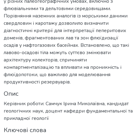
у різних палеогеографічних умовах, включно з
флювіальними та дельтовими середовищами.
Порівняння наземних аналогів із морськими даними
свердловин і каротажу дозволило визначити
діагностичні критерії для інтерпретації пеперитових
доменів, фрагментованих лав та зон флюїдизації
осадів у нафтогазових басейнах. Встановлено, що такі
лавово-осадові тіла можуть суттєво змінювати
архітектуру колекторів, спричиняти
компартменталізацію та впливати на проникність і
флюїдопотоки, що важливо для моделювання
продуктивності резервуарів.
Опис
Керівник роботи: Самчук Ірина Миколаївна, кандидат
геологічних наук, доцент кафедри фундаментальної та
прикладної геології
Ключові слова