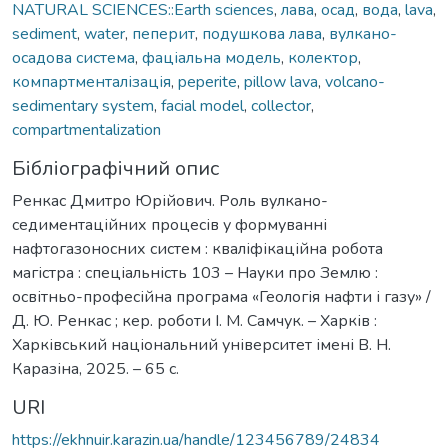
NATURAL SCIENCES::Earth sciences
,
лава
,
осад
,
вода
,
lava
,
sediment
,
water
,
пеперит
,
подушкова лава
,
вулкано-
осадова система
,
фаціальна модель
,
колектор
,
компартменталізація
,
peperite
,
pillow lava
,
volcano-
sedimentary system
,
facial model
,
collector
,
compartmentalization
Бібліографічний опис
Ренкас Дмитро Юрійович. Роль вулкано-
седиментаційних процесів у формуванні
нафтогазоносних систем : кваліфікаційна робота
магістра : спеціальність 103 – Науки про Землю :
освітньо-професійна програма «Геологія нафти і газу» /
Д. Ю. Ренкас ; кер. роботи І. М. Самчук. – Харків :
Харківський національний університет імені В. Н.
Каразіна, 2025. – 65 с.
URI
https://ekhnuir.karazin.ua/handle/123456789/24834