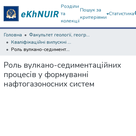
Розділи
Пошук за
та
Статистика
критеріями
колекції
Головна
Факультет геології, географіії, рекреації і туризму
Кваліфікаційні випускні роботи магістрів. Факультет геології, географіії, рекреації і туризму
Роль вулкано-седиментаційних процесів у формуванні нафтогазоносних систем
Роль вулкано-седиментаційних
процесів у формуванні
нафтогазоносних систем