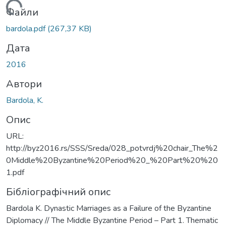
Вантажиться...
Файли
bardola.pdf
(267,37 KB)
Дата
2016
Автори
Bardola, K.
Опис
URL:
http://byz2016.rs/SSS/Sreda/028_potvrdj%20chair_The%2
0Middle%20Byzantine%20Period%20_%20Part%20%20
1.pdf
Бібліографічний опис
Bardola K. Dynastic Marriages as a Failure of the Byzantine
Diplomacy // The Middle Byzantine Period – Part 1. Thematic