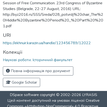
Session of Free Communication. 23rd Congress of Byzantine
Studies (Belgrade, 22-27 August, 2016) URL:
http://byz2016.rs/SSS/Sreda/028_potvrdj%20chair_The%2
0Middle%20Byzantine%20Period%20_%20Part%20%20
1.pdf
URI
https://ekhnuir.karazin.ua/handle/123456789/12022
Колекції
Наукові роботи. Історичний факультет
Повна інформація про документ
Google Scholar
DSpace software
copyright © 2002-2026
LYRASIS
Цей контент доступний на умовах ліцензії
Creative
Commons «Attribution-NonCommercial» 4.0 Всесвітня
.