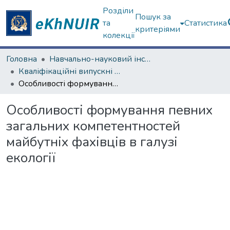
Розділи
Пошук за
та
Статистика
критеріями
колекції
Головна
Навчально-науковий інститут екології, зеленої енергетики та сталого розвитку
Кваліфікаційні випускні роботи магістрів. Навчально-науковий інститут екології, зеленої енергетики та сталого розвитку
Особливості формування певних загальних компетентностей майбутніх фахівців в галузі екології
Особливості формування певних
загальних компетентностей
майбутніх фахівців в галузі
екології