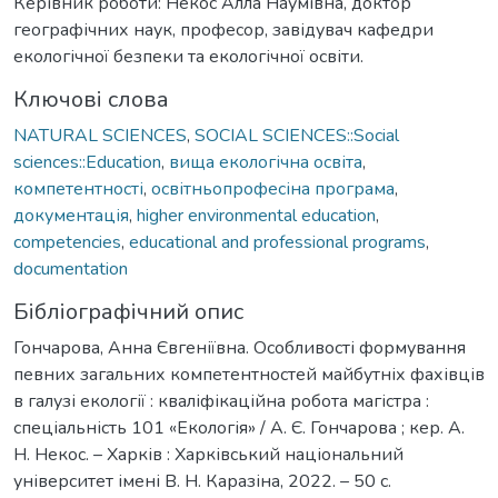
Керівник роботи: Некос Алла Наумівна, доктор
географічних наук, професор, завідувач кафедри
екологічної безпеки та екологічної освіти.
Ключові слова
NATURAL SCIENCES
,
SOCIAL SCIENCES::Social
sciences::Education
,
вища екологічна освіта
,
компетентності
,
освітньопрофесіна програма
,
документація
,
higher environmental education
,
competencies
,
educational and professional programs
,
documentation
Бібліографічний опис
Гончарова, Анна Євгеніївна. Особливості формування
певних загальних компетентностей майбутніх фахівців
в галузі екології : кваліфікаційна робота магістра :
спеціальність 101 «Екологія» / А. Є. Гончарова ; кер. А.
Н. Некос. – Харків : Харківський національний
університет імені В. Н. Каразіна, 2022. – 50 с.