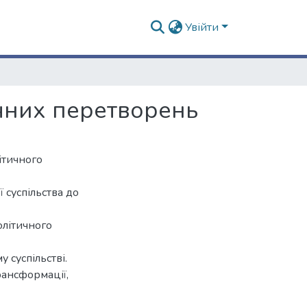
Увійти
ичних перетворень
ітичного
ї суспільства до
олітичного
 суспільстві.
рансформації,