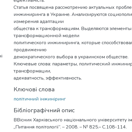
ефективність.
Статья посвящена рассмотрению актуальных пробле
инжиниринга в Украине. Анализируются социополи
измерения адаптации
общества к трансформациям. Выделяются элементы
трансформационной модели
политического инжиниринга, которые способствова
продвижению
і
демократического выбора в украинском обществе.
Ключевые слова: параметры, политический инжинир
трансформации,
адекватность, эффективность.
Ключові слова
політичний інжиніринг
Бібліографічний опис
ВВісник Харківського національного університету ім
„Питання політології”. – 2008. – № 825.– С.108-114.