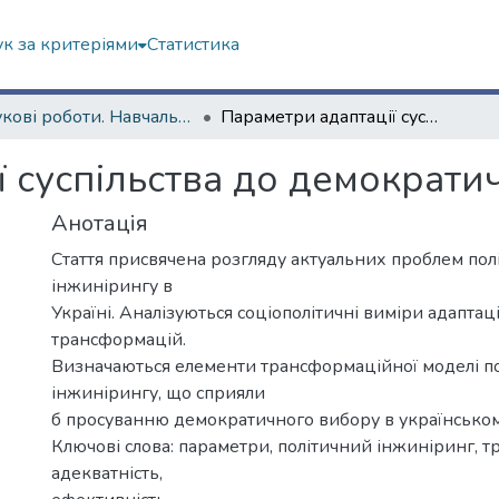
к за критеріями
Статистика
Наукові роботи. Навчально-науковий інститут філософії, культурології, політології
Параметри адаптації суспільства до демократичних перетворень
ї суспільства до демократ
Анотація
Стаття присвячена розгляду актуальних проблем пол
інжинірингу в
Україні. Аналізуються соціополітичні виміри адаптаці
трансформацій.
Визначаються елементи трансформаційної моделі п
інжинірингу, що сприяли
б просуванню демократичного вибору в українському
Ключові слова: параметри, політичний інжиніринг, т
адекватність,