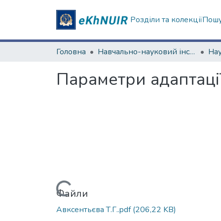
Розділи та колекції
Пошу
Головна
Навчально-науковий інститут філософії, культурології, політології
Параметри адаптаці
Вантажиться...
Файли
Авксентьєва Т.Г..pdf
(206,22 KB)