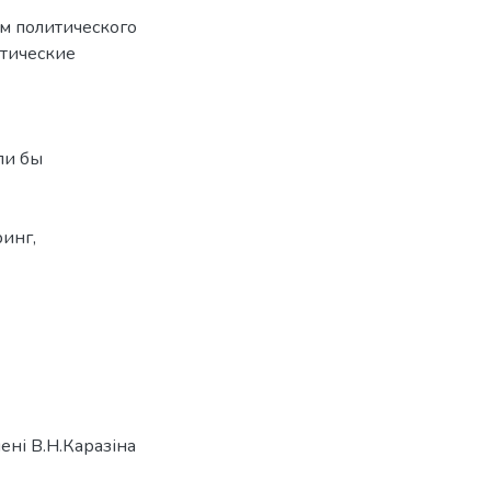
м политического
тические
ли бы
инг,
ені В.Н.Каразіна