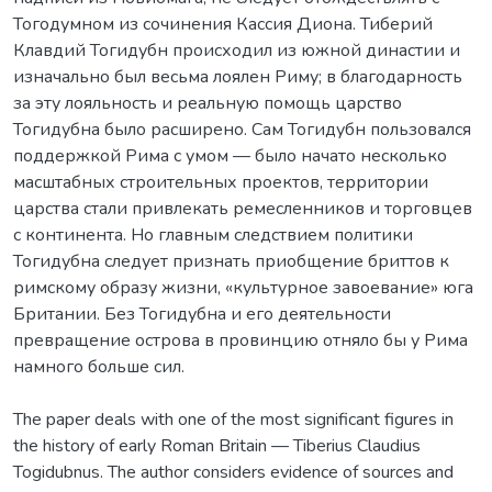
Тогодумном из сочинения Кассия Диона. Тиберий
Клавдий Тогидубн происходил из южной династии и
изначально был весьма лоялен Риму; в благодарность
за эту лояльность и реальную помощь царство
Тогидубна было расширено. Сам Тогидубн пользовался
поддержкой Рима с умом — было начато несколько
масштабных строительных проектов, территории
царства стали привлекать ремесленников и торговцев
с континента. Но главным следствием политики
Тогидубна следует признать приобщение бриттов к
римскому образу жизни, «культурное завоевание» юга
Британии. Без Тогидубна и его деятельности
превращение острова в провинцию отняло бы у Рима
намного больше сил.
The paper deals with one of the most significant figures in
the history of early Roman Britain — Tiberius Claudius
Togidubnus. The author considers evidence of sources and