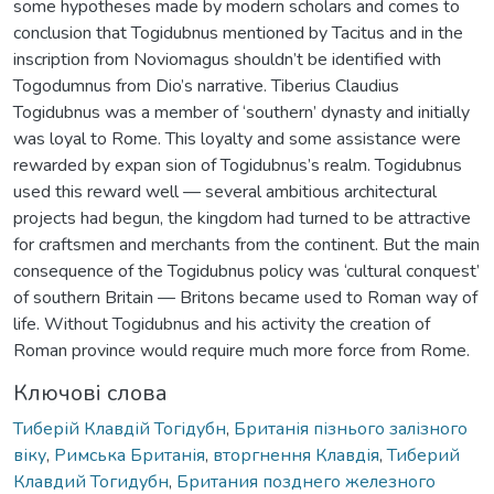
some hypotheses made by modern scholars and comes to
conclusion that Togidubnus mentioned by Tacitus and in the
inscription from Noviomagus shouldn’t be identified with
Togodumnus from Dio’s narrative. Tiberius Claudius
Togidubnus was a member of ‘southern’ dynasty and initially
was loyal to Rome. This loyalty and some assistance were
rewarded by expan sion of Togidubnus’s realm. Togidubnus
used this reward well — several ambitious architectural
projects had begun, the kingdom had turned to be attractive
for craftsmen and merchants from the continent. But the main
consequence of the Togidubnus policy was ‘cultural conquest’
of southern Britain — Britons became used to Roman way of
life. Without Togidubnus and his activity the creation of
Roman province would require much more force from Rome.
Ключові слова
Тиберій Клавдій Тогідубн
,
Британія пізнього залізного
віку
,
Римська Британія
,
вторгнення Клавдія
,
Тиберий
Клавдий Тогидубн
,
Британия позднего железного