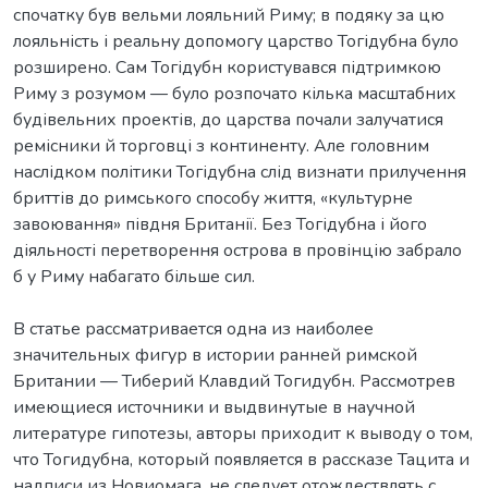
спочатку був вельми лояльний Риму; в подяку за цю
лояльність і реальну допомогу царство Тогідубна було
розширено. Сам Тогідубн користувався підтримкою
Риму з розумом — було розпочато кілька масштабних
будівельних проектів, до царства почали залучатися
ремісники й торговці з континенту. Але головним
наслідком політики Тогідубна слід визнати прилучення
бриттів до римського способу життя, «культурне
завоювання» півдня Британії. Без Тогідубна і його
діяльності перетворення острова в провінцію забрало
б у Риму набагато більше сил.
В статье рассматривается одна из наиболее
значительных фигур в истории ранней римской
Британии — Тиберий Клавдий Тогидубн. Рассмотрев
имеющиеся источники и выдвинутые в научной
литературе гипотезы, авторы приходит к выводу о том,
что Тогидубна, который появляется в рассказе Тацита и
надписи из Новиомага, не следует отождествлять с