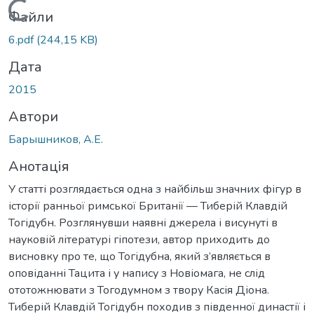
Вантажиться...
Файли
6.pdf
(244,15 KB)
Дата
2015
Автори
Барышников, А.Е.
Анотація
У статті розглядається одна з найбільш значних фігур в
історії ранньої римської Британії — Тиберій Клавдій
Тогідубн. Розглянувши наявні джерела і висунуті в
науковій літературі гіпотези, автор приходить до
висновку про те, що Тогідубна, який з’являється в
оповіданні Тацита і у напису з Новіомага, не слід
ототожнювати з Тогодумном з твору Касія Діона.
Тиберій Клавдій Тогідубн походив з південної династії і