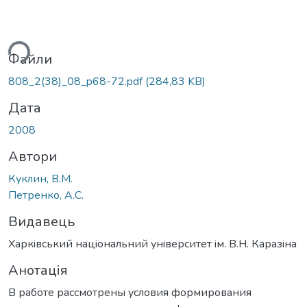
ься...
Файли
808_2(38)_08_p68-72.pdf
(284,83 KB)
Дата
2008
Автори
Куклин, В.М.
Петренко, А.С.
Видавець
Харкiвський нацiональний унiверситет iм. В.Н. Каразiна
Анотація
В работе рассмотрены условия формирования