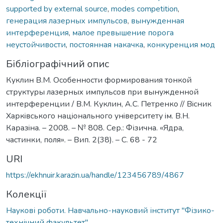
supported by external source
,
modes competition
,
генерация лазерных импульсов
,
вынужденная
интерференция
,
малое превышение порога
неустойчивости
,
постоянная накачка
,
конкуренция мод
Бібліографічний опис
Куклин В.М. Особенности формирования тонкой
структуры лазерных импульсов при вынужденной
интерференции / В.М. Куклин, А.С. Петренко // Вiсник
Харкiвського нацiонального унiверситету iм. В.Н.
Каразiна. – 2008. – № 808. Сер.: Фізична. «Ядра,
частинки, поля». – Вип. 2(38). – С. 68 - 72
URI
https://ekhnuir.karazin.ua/handle/123456789/4867
Колекції
Наукові роботи. Навчально-науковий інститут "Фізико-
технічний факультет"