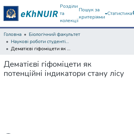
Розділи
Пошук за
та
Статистика
критеріями
колекції
Головна
Біологічний факультет
Наукові роботи студентів та аспірантів. Біологічний факультет
Дематієві гіфоміцети як потенційні індикатори стану лісу
Дематієві гіфоміцети як
потенційні індикатори стану лісу