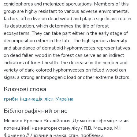
conidiophores and melanized sporulations. Members of this
group are highly resistant to various adverse environmental
factors, often live on dead wood and play a significant role in
its destruction, which determines the life of forest
ecosystems. They can take part either in the early stage of
decomposition either in the late. The high species diversity
and abundance of dematioid hyphomycetes representatives
on dead fallen wood in the forest can serve as an indirect
indicators of forest health. The decrease in the number and
variety of dark-colored hyphomycetes on felled wood can
signal a strong anthropogenic load or other extreme factors.
Ключові слова
гриби
,
індикація
,
ліси
,
Україна
Бібліографічний опис
Мєшков Ярослав Віталійович. Дематієві гіфоміцети як
потенційні індикатори стану лісу / Я.В. Мєшков, М.І.
Фоменко // Лісівнича наука: стан, проблеми,