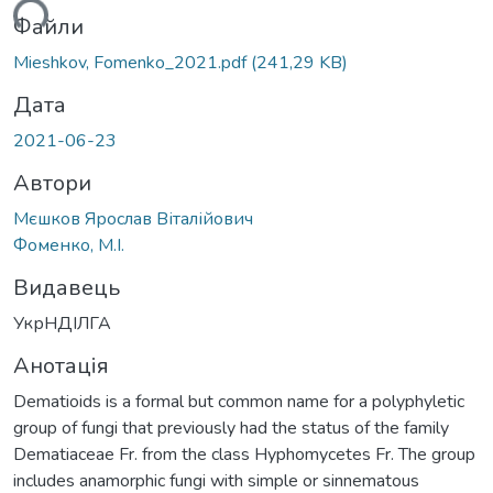
ться...
Файли
Mieshkov, Fomenko_2021.pdf
(241,29 KB)
Дата
2021-06-23
Автори
Мєшков Ярослав Віталійович
Фоменко, М.І.
Видавець
УкрНДІЛГА
Анотація
Dematioids is a formal but common name for a polyphyletic
group of fungi that previously had the status of the family
Dematiaceae Fr. from the class Hyphomycetes Fr. The group
includes anamorphic fungi with simple or sinnematous