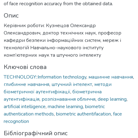
of face recognition accuracy from the obtained data.
Опис
Керівник роботи: Кузнецов Олександр
Олександрович, доктор технічних наук, професор
кафедри безпеки інформаційних систем, мереж і
технологій Навчально-наукового інституту
комп’ютерних наук та штучного інтелекту
Ключові слова
TECHNOLOGY::Information technology
,
машинне навчання
,
глибинне навчання
,
штучний інтелект
,
методи
біометричної аутентифікації
,
біометрична
аутентифікація
,
розпізнавання обличчя
,
deep learning
,
artificial intelligence
,
machine learning
,
biometric
authentication methods
,
biometric authentifacation
,
face
recognotion
Бібліографічний опис