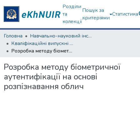
Розділи
Пошук за
та
Статистика
критеріями
колекції
Головна
Навчально-науковий інститут комп'ютерних наук та штучного інтелекту
Кваліфікаційні випускні роботи бакалаврів. Навчально-науковий інститут комп'ютерних наук та штучного інтелекту
Розробка методу біометричної аутентифікації на основі розпізнавання облич
Розробка методу біометричної
аутентифікації на основі
розпізнавання облич